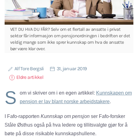
VET DU HVA DU FÅR? Selv om et flertall av ansatte i privat
sektor får informasjon om pensjonordningen i bedriften er det
veldig mange som ikke sprer kunnskap om hva de ansatte
bør være klar over.
Alf Tore Bergsli
31, januar 2019
Eldre artikkel
S
om vi skriver om i en egen artikkel:
Kunnskapen om
pensjon er lav blant norske arbeids­takere
.
I Fafo-rapporten
Kunnskap om pensjon
ser Fafo-forsker
Ståle Østhus også på hva ledere og tillitsvalgte gjør for å
bøte på disse risikable kunnskapshullene.