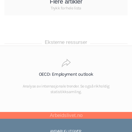
Flere artikler
Trykk for hele lista
Eksterne ressurser
OECD: Employment outlook
Analyse av internasjonale trender. Se også rikholdig
statistikksamling.
Arbeidslivet.no
ANSVARLIG UTGIVER: