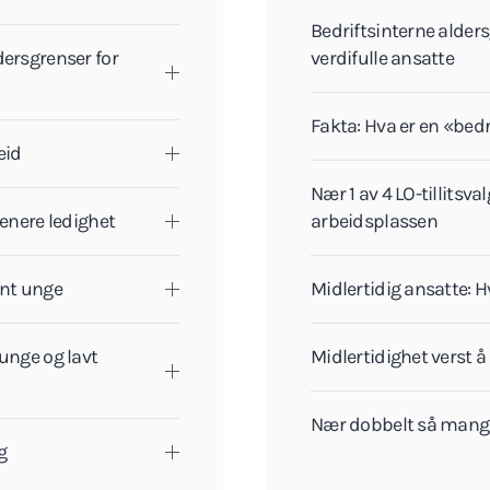
Bedriftsinterne alders
dersgrenser for
verdifulle ansatte
Fakta: Hva er en «bed
eid
Nær 1 av 4 LO-tillitsv
senere ledighet
arbeidsplassen
ant unge
Midlertidig ansatte: H
 unge og lavt
Midlertidighet verst 
Nær dobbelt så mange 
g