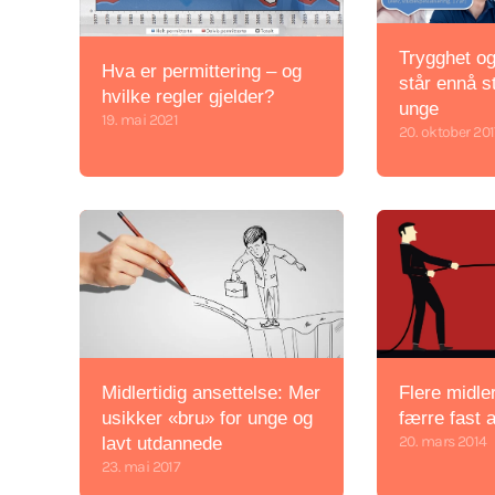
Trygghet og
Hva er permittering – og
står ennå st
hvilke regler gjelder?
unge
19. mai 2021
20. oktober 20
Midlertidig ansettelse: Mer
Flere midler
usikker «bru» for unge og
færre fast 
20. mars 2014
lavt utdannede
23. mai 2017