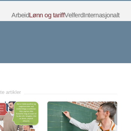
Arbeid
Lønn og tariff
Velferd
Internasjonalt
te artikler