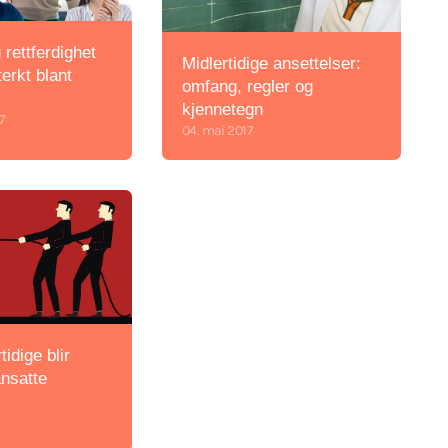
 rettferdighet
Midlertidige ansettelser:
erkt blant
omfang, regler og
kjennetegn
17
04. mai 2017
tidige blir
ansatte