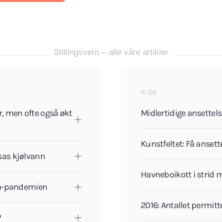
Stillingsvern – alle våre artikler
11–20
r, men ofte også økt
Midlertidige ansettel
Kunstfeltet: Få ansett
isas kjølvann
Havneboikott i strid
na-pandemien
2016: Antallet permitte
?