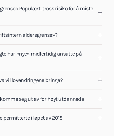
grenser: Populært, tross risiko for å miste
riftsintern aldersgrense»?
algte har «nye» midlertidig ansatte på
va vil lovendringene bringe?
å komme seg ut av for høyt utdannede
permitterte i løpet av 2015