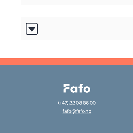
(+47) 22 08 86 00
fafo@fafo.no