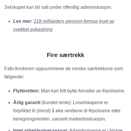
Selskapet kan bli satt under offentlig administrasjon.
Les mer:
218 milliarders pensjon-formue truet av
svekket avkastning
Fire særtrekk
Fafo-forskeren oppsummerer de norske særtrekkene som
følgende:
Flytteretten:
Man kan fritt bytte forvalter av fripolisene.
Årlig garanti
(bundet rente): Livselskapene er
forpliktet til (minst) å øke verdiene til fripolisene etter
beregningsrenten, uansett markedssituasjon.
Intet arbeidsgiveransvar:
Arbeidsgiverne er i Norge