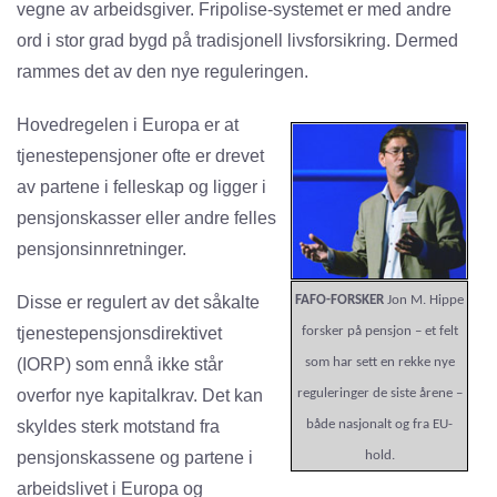
vegne av arbeidsgiver. Fripolise-systemet er med andre
ord i stor grad bygd på tradisjonell livsforsikring. Dermed
rammes det av den nye reguleringen.
Hovedregelen i Europa er at
tjenestepensjoner ofte er drevet
av partene i felleskap og ligger i
pensjonskasser eller andre felles
pensjonsinnretninger.
Disse er regulert av det såkalte
FAFO-FORSKER
Jon M. Hippe
tjenestepensjonsdirektivet
forsker på pensjon – et felt
(IORP) som ennå ikke står
som har sett en rekke nye
overfor nye kapitalkrav. Det kan
reguleringer de siste årene –
skyldes sterk motstand fra
både nasjonalt og fra EU-
pensjonskassene og partene i
hold.
arbeidslivet i Europa og