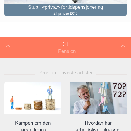
Stup i «privat» førtidspensjonering
21. januar 2015
Pensjon
Pensjon – nyeste artikler
Kampen om den
Hvordan har
første krona
arbeidslivet tilpasset