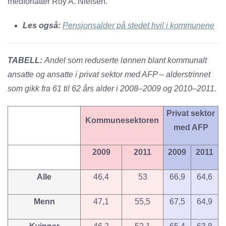
medforfatter Roy A. Nielsen.
Les også:
Pensjonsalder på stedet hvil i kommunene
TABELL:
Andel som reduserte lønnen blant kommunalt
ansatte og ansatte i privat sektor med AFP – alderstrinnet
som gikk fra 61 til 62 års alder i 2008–2009 og 2010–2011.
Privat sektor
Kommunesektoren
med AFP
2009
2011
2009
2011
Alle
46,4
53
66,9
64,6
Menn
47,1
55,5
67,5
64,9