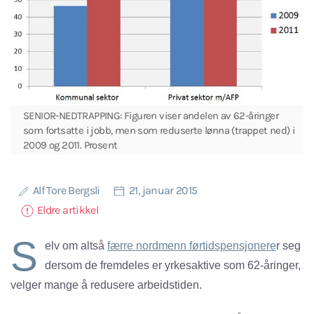
SENIOR-NEDTRAPPING: Figuren viser andelen av 62-åringer
som fortsatte i jobb, men som reduserte lønna (trappet ned) i
2009 og 2011. Prosent
Alf Tore Bergsli
21, januar 2015
Eldre artikkel
S
elv om altså
færre nordmenn førtidspensjonere
r seg
dersom de fremdeles er yrkesaktive som 62-åringer,
velger mange å redusere arbeidstiden.