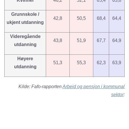
Kvinner
46,2
52,1
65,4
63,8
Grunnskole /
42,8
50,5
68,4
64,4
ukjent utdanning
Videregående
43,8
51,9
67,7
64,9
utdanning
Høyere
51,3
55,3
62,3
63,9
utdanning
Kilde: Fafo-rapporten
Arbeid og pensjon i kommunal
sektor
: