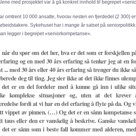
målene med prosjektet var å gå konkret innhold til begrepet «se
ar omtrent 10 000 ansatte, hvorav nesten en fjerdedel (2 300) er o
rbeidstakere. Sykehuset har i mange år satset på senior­politik
man legger i begrepet «seniorkompetanse».
når du spør om det her, hva er det som er forskjellen 
erfaring og en med 30 års erfaring så tenker jeg at en for
at ... med 30 års eller 40 års erfaring så trenger du ikke s
rberede deg til ting. Jeg sier ikke at det ikke finnes ulem
det er en del fordeler med å kunne gå inn i ulike situ
ske komplekse situasjoner og, uten at det krever a
eredelse fordi at vi har en del erfaring å flyte på da. Og vi 
ett vippet av pinnen. (…) Og det er en sånn kompetanse
itt taus eller den er vanskelig å beskrive. Ganske vanskel
det er sånn som i beste fall kommer med alderen, med