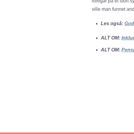
foregår på et stort 
ville man funnet an
Les også:
God 
ALT OM:
Inklu
ALT OM:
Pens