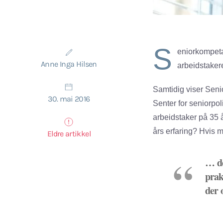
S
eniorkompeta
Anne Inga Hilsen
arbeidstakere
Samtidig viser Senio
30. mai 2016
Senter for seniorpol
arbeidstaker på 35 
års erfaring? Hvis m
Eldre artikkel
… de
prak
der 
Sen