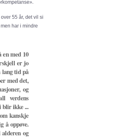
niorkompetanse».
ver 55 år, det vil si
k men har i mindre
på en med 10
skjell er jo
å lang tid på
per med det,
asjoner, og
ll verdens
blir ikke ...
 som kanskje
ig å oppøve.
 alderen og