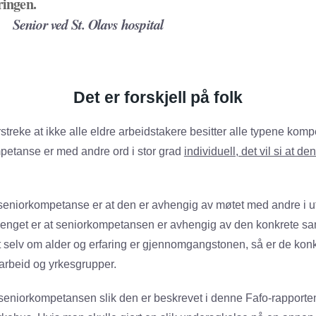
ringen.
ior ved St. Olavs hospital
Det er forskjell på folk
rstreke at ikke alle eldre arbeidstakere besitter alle typene ko
mpetanse er med andre ord i stor grad
individuell, det vil si at den
eniorkompetanse er at den er avhengig av møtet med andre i ut
 poenget er at seniorkompetansen er avhengig av den konkrete
 at selv om alder og erfaring er gjennomgangstonen, så er de kon
e arbeid og yrkesgrupper.
eniorkompetansen slik den er beskrevet i denne Fafo-rapporten