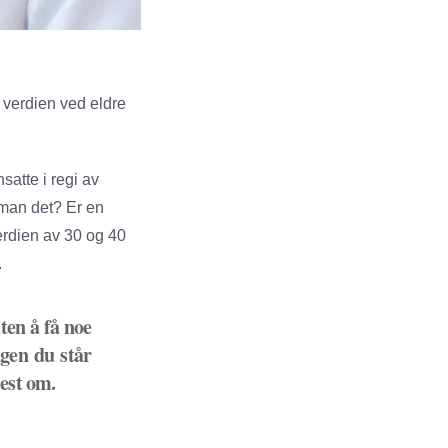
verdien ved eldre
satte i regi av
 man det? Er en
erdien av 30 og 40
.
ten å få noe
ngen du står
lest om.