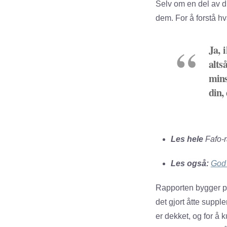
Selv om en del av di
dem. For å forstå hv
Ja, 
alts
mins
din,
Sen
Les hele
Fafo-r
Les også:
God 
Rapporten bygger på 
det gjort åtte suppl
er dekket, og for å 