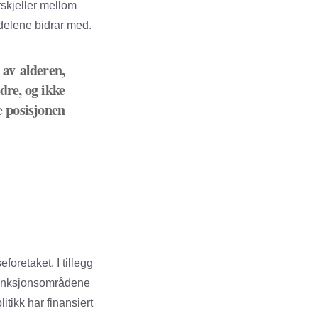
rskjeller mellom
 delene bidrar med.
 av alderen,
ldre, og ikke
e posisjonen
oretaket. I tillegg
g funksjonsområdene
itikk har finansiert