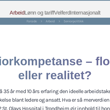
Arbeid
Lønn og tariff
Velferd
Internasjonalt
Forside
>
Arbeid
>
Seniorpolitikk
iorkompetanse – flo
eller realitet?
å 35 år med 10 års erfaring den ideelle arbeidstaker
lse blant ledere og ansatt. Hva er så merverdien
? St. Olavs Hospital i Trondheim gir innhold til ho