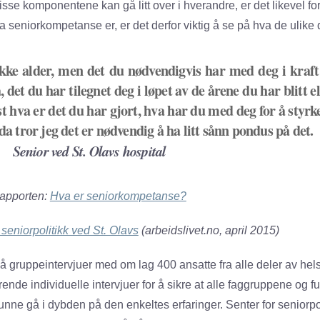
sse komponentene kan gå litt over i hverandre, er det likevel fo
a seniorkompetanse er, er det derfor viktig å se på hva de ulike
ikke alder, men det du nødvendigvis har med deg i kraft
å, det du har tilegnet deg i løpet av de årene du har blitt e
t hva er det du har gjort, hva har du med deg for å styrk
 da tror jeg det er nødvendig å ha litt sånn pondus på det.
ior ved St. Olavs hospital
apporten:
Hva er seniorkompetanse?
seniorpolitikk ved St. Olavs
(arbeidslivet.no, april 2015)
gruppeintervjuer med om lag 400 ansatte fra alle deler av helsef
erende individuelle intervjuer for å sikre at alle faggruppene o
kunne gå i dybden på den enkeltes erfaringer. Senter for seniorpol