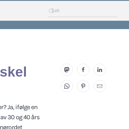
skel
? Ja, ifølge en
 av 30 og 40 års
nnørordet