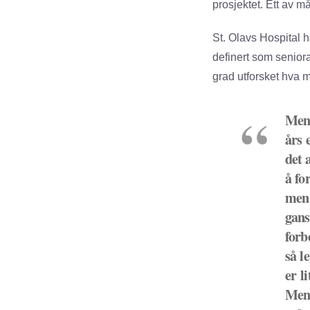
prosjektet. Ett av 
St. Olavs Hospital h
definert som seniora
grad utforsket hva 
Men 
års 
det 
å fo
men 
gan
forb
så l
er l
Men 