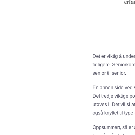
erfa
Sen
Det er viktig å unde
tidligere. Seniorko
senior til senior.
En annen side ved s
Det tredje viktige
utøves i. Det vil si
også knyttet til typ
Oppsummert, så er s