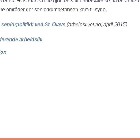
sykehus. Hvis man skulle gjort en slik undersøkelse på en annen
dre områder der senior­kompetansen kom til syne.
seniorpolitikk ved St. Olavs
(arbeidslivet.no, april 2015)
derende arbeidsliv
jon