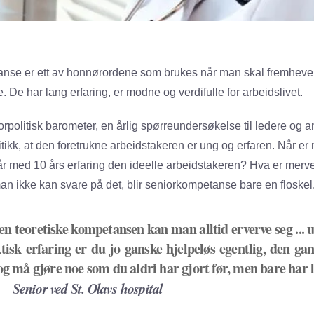
nse er ett av honnørordene som brukes når man skal fremheve 
. De har lang erfaring, er modne og verdifulle for arbeidslivet.
rpolitisk barometer, en årlig spørreundersøkelse til ledere og an
itikk, at den foretrukne arbeidstakeren er ung og erfaren. Når er
år med 10 års erfaring den ideelle arbeidstakeren? Hva er merv
an ikke kan svare på det, blir seniorkompetanse bare en floskel
n teoretiske kompetansen kan man alltid erverve seg ... u
tisk erfaring er du jo ganske hjelpeløs egentlig, den ga
og må gjøre noe som du aldri har gjort før, men bare har 
ior ved St. Olavs hospital