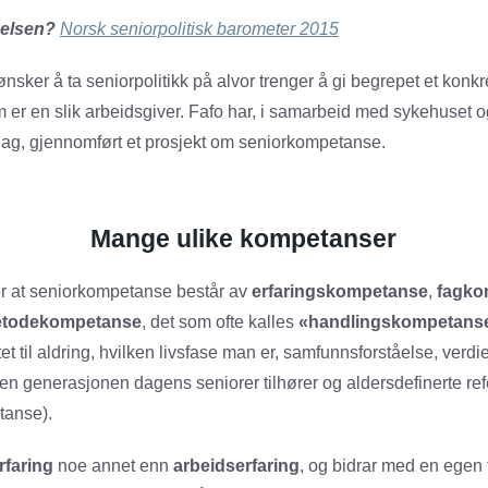
elsen?
Norsk seniorpolitisk barometer 2015
sker å ta seniorpolitikk på alvor trenger å gi begrepet et konkr
m er en slik arbeidsgiver. Fafo har, i samarbeid med sykehuset 
lag, gjennomført et prosjekt om seniorkompetanse.
Mange ulike kompetanser
r at seniorkompetanse består av
erfaringskompetanse
,
fagko
todekompetanse
, det som ofte kalles
«handlingskompetans
tet til aldring, hvilken livsfase man er, samfunnsforståelse, verd
n generasjonen dagens seniorer tilhører og aldersdefinerte re
tanse).
rfaring
noe annet enn
arbeidserfaring
, og bidrar med en egen