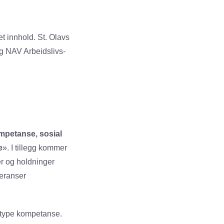
et innhold. St. Olavs
og NAV Arbeidslivs­
mpetanse,
sosial
e
». I tillegg kommer
ier og holdninger
feranser
 type kompetanse.