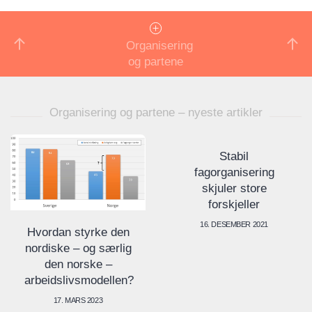
Organisering
og partene
Organisering og partene – nyeste artikler
Stabil
fagorganisering
skjuler store
forskjeller
16. DESEMBER 2021
Hvordan styrke den
nordiske – og særlig
den norske –
arbeidslivsmodellen?
17. MARS 2023