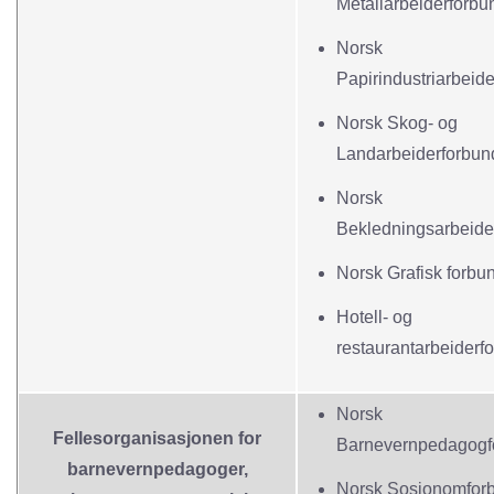
Metallarbeiderforbu
Norsk
Papirindustriarbeid
Norsk Skog- og
Landarbeiderforbun
Norsk
Bekledningsarbeide
Norsk Grafisk forbu
Hotell- og
restaurantarbeiderf
Norsk
Fellesorganisasjonen for
Barnevernpedagogf
barnevernpedagoger,
Norsk Sosionomfor