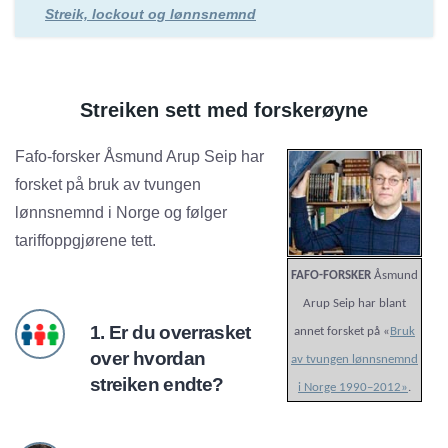
Streik, lockout og lønnsnemnd
Streiken sett med forskerøyne
Fafo-forsker Åsmund Arup Seip har
forsket på bruk av tvungen
lønnsnemnd i Norge og følger
tariffoppgjørene tett.
FAFO-FORSKER
Åsmund
Arup Seip har blant
1. Er du overrasket
annet forsket på «
Bruk
over hvordan
av tvungen lønnsnemnd
streiken endte?
i Norge 1990–2012»
.