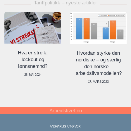
Tariffpolitikk – nyeste artikler
Hva er streik,
Hvordan styrke den
lockout og
nordiske – og særlig
lønnsnemnd?
den norske –
arbeidslivsmodellen?
28. MAI 2024
17. MARS 2023
Arbeidslivet.no
ANSVARLIG UTGIVER: