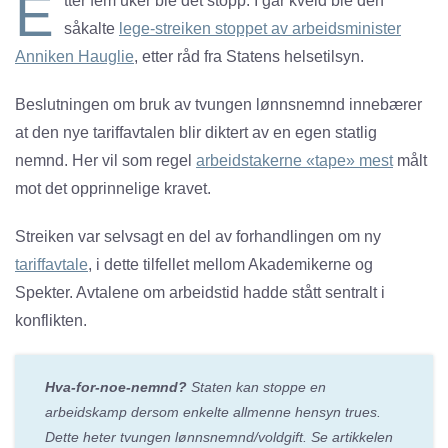
E
tter fem uker ble det stopp. I går kveld ble den
såkalte
lege-streiken stoppet av arbeidsminister
Anniken Hauglie
, etter råd fra Statens helsetilsyn.
Beslutningen om bruk av tvungen lønnsnemnd innebærer
at den nye tariffavtalen blir diktert av en egen statlig
nemnd. Her vil som regel
arbeidstakerne «tape» mest
målt
mot det opprinnelige kravet.
Streiken var selvsagt en del av forhandlingen om ny
tariffavtale
, i dette tilfellet mellom Akademikerne og
Spekter. Avtalene om arbeidstid hadde stått sentralt i
konflikten.
Hva-for-noe-nemnd?
Staten kan stoppe en
arbeidskamp dersom enkelte allmenne hensyn trues.
Dette heter tvungen lønnsnemnd/voldgift. Se
artikkelen