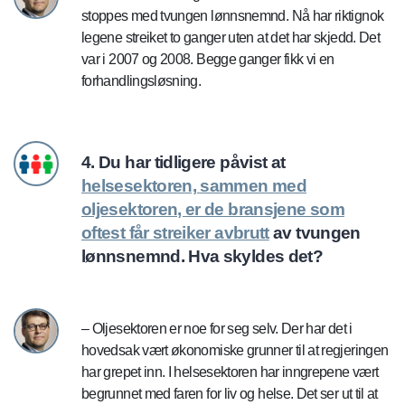
stoppes med tvungen lønnsnemnd. Nå har riktignok
legene streiket to ganger uten at det har skjedd. Det
var i 2007 og 2008. Begge ganger fikk vi en
forhandlingsløsning.
4. Du har tidligere påvist at
helsesektoren, sammen med
oljesektoren, er de bransjene som
oftest får streiker avbrutt
av tvungen
lønnsnemnd. Hva skyldes det?
– Oljesektoren er noe for seg selv. Der har det i
hovedsak vært økonomiske grunner til at regjeringen
har grepet inn. I helsesektoren har inngrepene vært
begrunnet med faren for liv og helse. Det ser ut til at