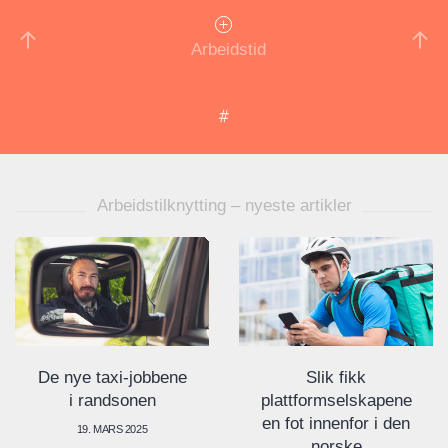
Arbeidstid
Arbeidstilknytting – nyeste artikler
De nye taxi-jobbene
Slik fikk
i randsonen
plattformselskapene
en fot innenfor i den
19. MARS 2025
norske