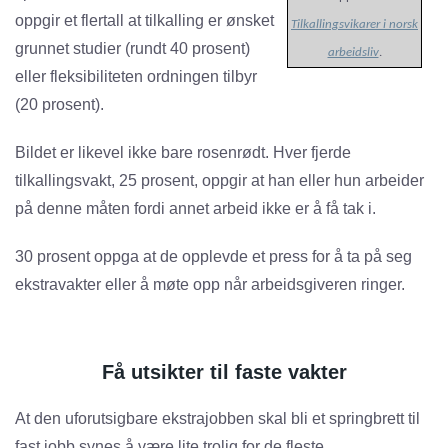
oppgir et flertall at tilkalling er ønsket
Tilkallingsvikarer i norsk
grunnet studier (rundt 40 prosent)
arbeidsliv
.
eller fleksibiliteten ordningen tilbyr
(20 prosent).
Bildet er likevel ikke bare rosenrødt. Hver fjerde
tilkallingsvakt, 25 prosent, oppgir at han eller hun arbeider
på denne måten fordi annet arbeid ikke er å få tak i.
30 prosent oppga at de opplevde et press for å ta på seg
ekstravakter eller å møte opp når arbeidsgiveren ringer.
Få utsikter til faste vakter
At den uforutsigbare ekstrajobben skal bli et springbrett til
fast jobb synes å være lite trolig for de fleste