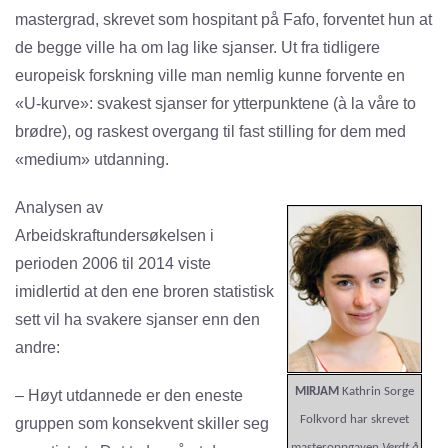
mastergrad, skrevet som hospitant på Fafo, forventet hun at
de begge ville ha om lag like sjanser. Ut fra tidligere
europeisk forskning ville man nemlig kunne forvente en
«U-kurve»: svakest sjanser for ytterpunktene (à la våre to
brødre), og raskest overgang til fast stilling for dem med
«medium» utdanning.
Analysen av
Arbeidskraftundersøkelsen i
perioden 2006 til 2014 viste
imidlertid at den ene broren statistisk
sett vil ha svakere sjanser enn den
andre:
MIRJAM
Kathrin Sorge
– Høyt utdannede er den eneste
Folkvord har skrevet
gruppen som konsekvent skiller seg
masteroppgaven
Verdt å