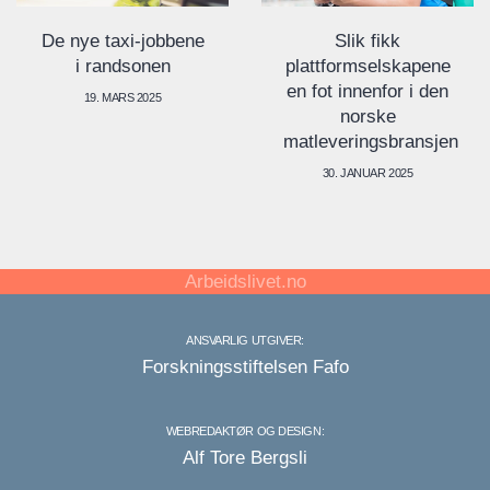
De nye taxi-jobbene
Slik fikk
i randsonen
plattformselskapene
en fot innenfor i den
19. MARS 2025
norske
matleveringsbransjen
30. JANUAR 2025
Arbeidslivet.no
ANSVARLIG UTGIVER:
Forskningsstiftelsen Fafo
WEBREDAKTØR OG DESIGN:
Alf Tore Bergsli