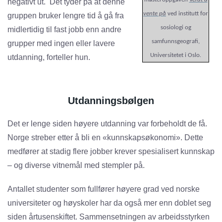
negativt ut. Det tyder på at denne
vente på
ved institutt for
gruppen bruker lengre tid å gå fra
sosiologi og
midlertidig til fast jobb enn andre
samfunnsgeografi,
grupper med ingen eller lavere
Universitetet i Oslo
.
utdanning, forteller hun.
Utdanningsbølgen
Det er lenge siden høyere utdanning var forbeholdt de få.
Norge streber etter å bli en «kunnskapsøkonomi». Dette
medfører at stadig flere jobber krever spesialisert kunnskap
– og diverse vitnemål med stempler på.
Antallet studenter som fullfører høyere grad ved norske
universiteter og høyskoler har da også mer enn doblet seg
siden årtusenskiftet. Sammensetningen av arbeidsstyrken