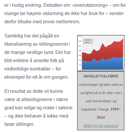
er i hurtig endring. Debatten om «overutdanning» – om for
mange tar høyere utdanning de ikke har bruk for – vender
derfor tilbake med jevne mellomrom.
Samtidig har det pågått en
liberalisering av stillingsvernet i
de mange vestlige land. Det har
blitt enklere å ansette folk på
midlertidige kontrakter – for
eksempel for ett år om gangen.
ANTALLET FULLFØRTE
utdanninger (grader med en
Et resultat av dette vil kunne
varighet på to år eller mer)
være at arbeidsgiverne i større
ved universiteter og
grad kan velge og vrake i søkere
høgskoler i Norge,
1999–
– og ikke behøver å lokke med
2014
faste stillinger.
(
Klikk for full størrelse
)