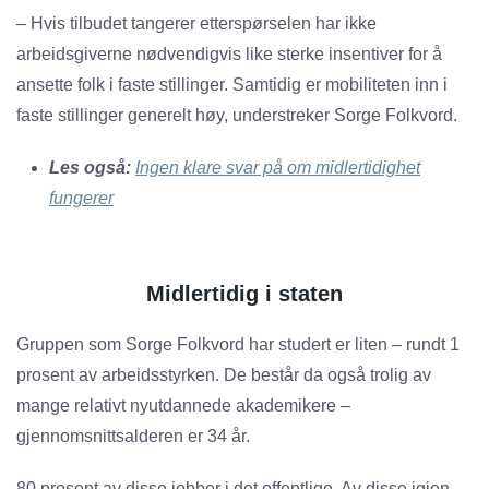
– Hvis tilbudet tangerer etterspørselen har ikke
arbeidsgiverne nødvendigvis like sterke insentiver for å
ansette folk i faste stillinger. Samtidig er mobiliteten inn i
faste stillinger generelt høy, understreker Sorge Folkvord.
Les også:
Ingen klare svar på om midlertidighet
fungerer
Midlertidig i staten
Gruppen som Sorge Folkvord har studert er liten – rundt 1
prosent av arbeidsstyrken. De består da også trolig av
mange relativt nyutdannede akademikere –
gjennomsnittsalderen er 34 år.
80 prosent av disse jobber i det offentlige. Av disse igjen