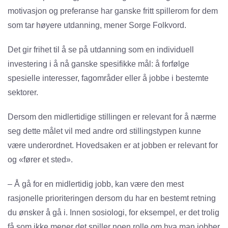
motivasjon og preferanse har ganske fritt spillerom for dem
som tar høyere utdanning, mener Sorge Folkvord.
Det gir frihet til å se på utdanning som en individuell
investering i å nå ganske spesifikke mål: å forfølge
spesielle interesser, fagområder eller å jobbe i bestemte
sektorer.
Dersom den midlertidige stillingen er relevant for å nærme
seg dette målet vil med andre ord stillingstypen kunne
være underordnet. Hovedsaken er at jobben er relevant for
og «fører et sted».
– Å gå for en midlertidig jobb, kan være den mest
rasjonelle prioriteringen dersom du har en bestemt retning
du ønsker å gå i. Innen sosiologi, for eksempel, er det trolig
få som ikke mener det spiller noen rolle om hva man jobber