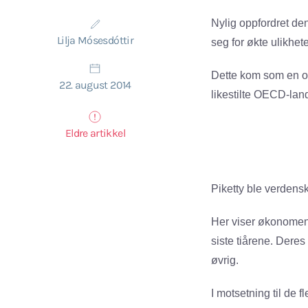
Nylig oppfordret d
Lilja Mósesdóttir
seg for økte ulikhet
Dette kom som en ov
22. august 2014
likestilte OECD-lan
Eldre artikkel
Piketty ble verdensk
Her viser økonomen 
siste tiårene. Dere
øvrig.
I motsetning til de 