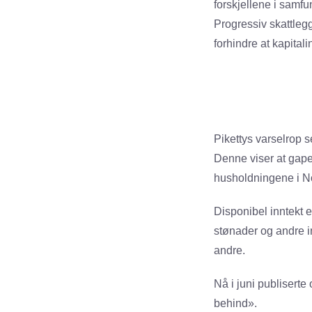
forskjellene i samfu
Progressiv skattlegg
forhindre at kapital
Pikettys varselrop 
Denne viser at gapet
husholdningene i Nor
Disponibel inntekt e
stønader og andre in
andre.
Nå i juni publiserte
behind».