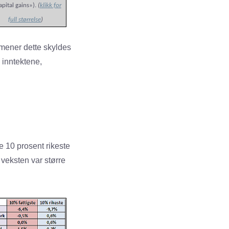
apital gains»).
(
klikk for
full størrelse
)
y mener dette skyldes
 inntektene,
 10 prosent rikeste
 veksten var større