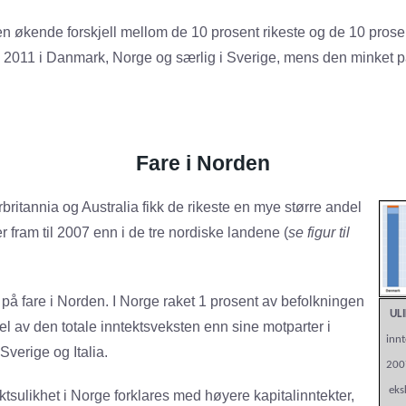
 økende forskjell mellom de 10 prosent rikeste og de 10 prosent
il 2011 i Danmark, Norge og særlig i Sverige, mens den minket på
Fare i Norden
ritannia og Australia fikk de rikeste en mye større andel
er fram til 2007 enn i de tre nordiske landene (
se figur til
på fare i Norden. I Norge raket 1 prosent av befolkningen
UL
del av den totale inntektsveksten enn sine motparter i
innt
verige og Italia.
2007
eks
ektsulikhet i Norge forklares med høyere kapitalinntekter,