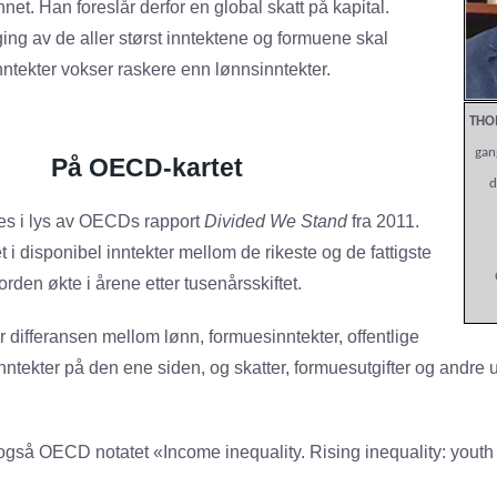
nnet. Han foreslår derfor en global skatt på kapital.
ing av de aller størst inntektene og formuene skal
inntekter vokser raskere enn lønnsinntekter.
THO
gan
På OECD-kartet
d
ses i lys av OECDs rapport
Divided We Stand
fra 2011.
 i disponibel inntekter mellom de rikeste og de fattigste
den økte i årene etter tusenårsskiftet.
r differansen mellom lønn, formuesinntekter, offentlige
ntekter på den ene siden, og skatter, formuesutgifter og andre u
 også OECD notatet «Income inequality. Rising inequality: youth a