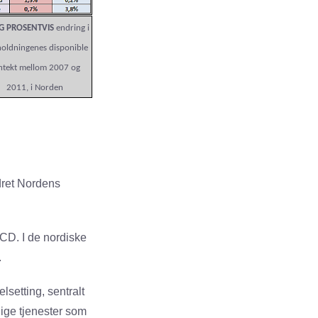
G PROSENTVIS
endring i
oldningenes disponible
ntekt mellom 2007 og
2011, i Norden
dret Nordens
ECD. I de nordiske
.
lsetting, sentralt
lige tjenester som