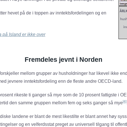
ÅRLI
tter hevet på de i toppen av inntektsfordelingen og en
hush
in
a på Island er ikke over
Fremdeles jevnt i Norden
orskjeller mellom grupper av husholdninger har likevel ikke en
ed jevnere inntektsfordeling enn de fleste andre OECD-land.
prosent rikeste ti ganger så mye som de 10 prosent fattigste i O
[4]
dlertid den samme gruppen mellom fem og seks ganger så mye
rdiske landene er blant de mest likestilte er blant annet høy sysse
ingelser og en velferdsstat preget av universell tilgang til offent