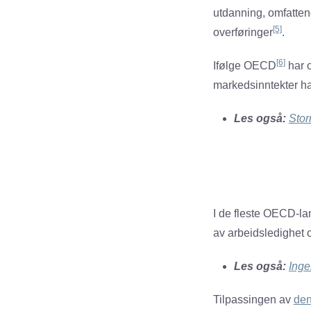
utdanning, omfatten
[5]
overføringer
.
[6]
Ifølge OECD
har o
markedsinntekter har
Les også:
Stor
I de fleste OECD-lan
av arbeidsledighet 
Les også:
Inge
Tilpassingen av
den