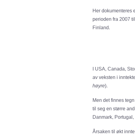
Her dokumenteres en
perioden fra 2007 t
Finland.
I USA, Canada, Storb
av veksten i inntekt
høyre
).
Men det finnes tegn 
til seg en større an
Danmark, Portugal, S
Årsaken til økt innt