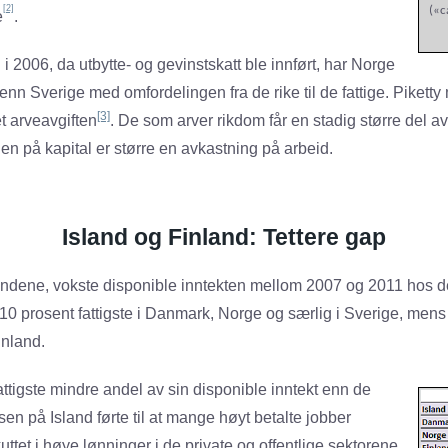
[2]
(«c
e
.
 i 2006, da utbytte- og gevinstskatt ble innført, har Norge
 enn Sverige med omfordelingen fra de rike til de fattige. Pikett
[3]
et arveavgiften
. De som arver rikdom får en stadig større del av
en på kapital er større en avkastning på arbeid.
Island og Finland: Tettere gap
andene, vokste disponible inntekten mellom 2007 og 2011 hos de
10 prosent fattigste i Danmark, Norge og særlig i Sverige, mens
inland.
attigste mindre andel av sin disponible inntekt enn de
en på Island førte til at mange høyt betalte jobber
uttet i høye lønninger i de private og offentlige sektorene.