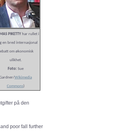
MAS PIKETTY
har rullet i
g en bred internasjonal
ebatt om økonomisk
ulikhet.
Foto:
Sue
Gardner/
Wikimedia
Commons
)
tgifter på den
nd poor fall further