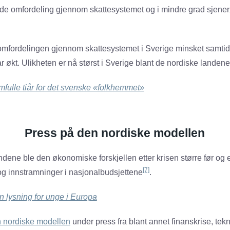
de omfordeling gjennom skattesystemet og i mindre grad sjener
mfordelingen gjennom skattesystemet i Sverige minsket samtidi
 økt. Ulikheten er nå størst i Sverige blant de nordiske landene
mfulle tiår for det svenske «folkhemmet»
Press på den nordiske modellen
dene ble den økonomiske forskjellen etter krisen større før og e
[7]
og innstramninger i nasjonalbudsjettene
.
n lysning for unge i Europa
 nordiske modellen
under press fra blant annet finanskrise, tekn