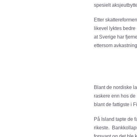
spesielt aksjeutbytt
Etter skattereformen
likevel lyktes bedre
at Sverige har fjern
ettersom avkastning
Blant de nordiske l
raskere enn hos de 
blant de fattigste i F
På Island tapte de f
rikeste. Bankkollaps
forsvant og det ble k