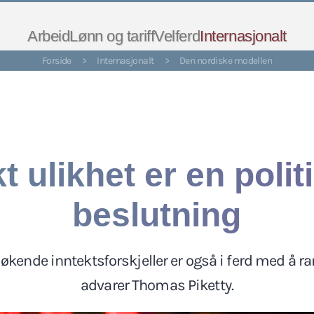
Arbeid
Lønn og tariff
Velferd
Internasjonalt
Forside
>
Internasjonalt
>
Den nordiske modellen
t ulikhet er en polit
beslutning
økende inntektsforskjeller er også i ferd med å 
advarer Thomas Piketty.