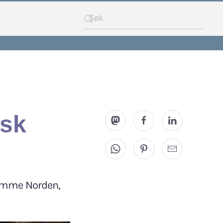
isk
ramme Norden,