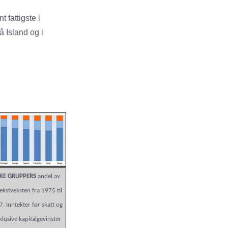
 fattigste i
 Island og i
IKE GRUPPERS
andel av
ekstveksten fra 1975 til
. Inntekter før skatt og
klusive kapitalgevinster