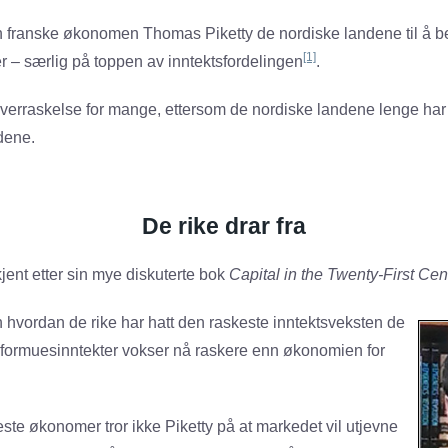
en franske økonomen Thomas Piketty de nordiske landene til å
[1]
er – særlig på toppen av inntektsfordelingen
.
erraskelse for mange, ettersom de nordiske landene lenge har 
dene.
De rike drar fra
jent etter sin mye diskuterte bok
Capital in the Twenty-First Cen
hvordan de rike har hatt den raskeste inntektsveksten de
s formuesinntekter vokser nå raskere enn økonomien for
fleste økonomer tror ikke Piketty på at markedet vil utjevne