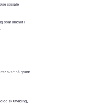
øse sosiale
g som ulikhet i
.
tter skatt på grunn
ologisk utvikling,