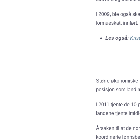
I 2009, ble også ska
formueskatt innført.
Les også:
Kris
Større økonomiske f
posisjon som land m
I 2011 tjente de 10 
landene tjente imi
Årsaken til at de no
koordinerte lønnsbet