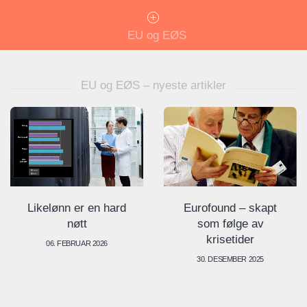
EU og EØS
EU og EØS – nyeste artikler
Eurofound – skapt
Likelønn er en hard
som følge av
nøtt
krisetider
06. FEBRUAR 2026
30. DESEMBER 2025