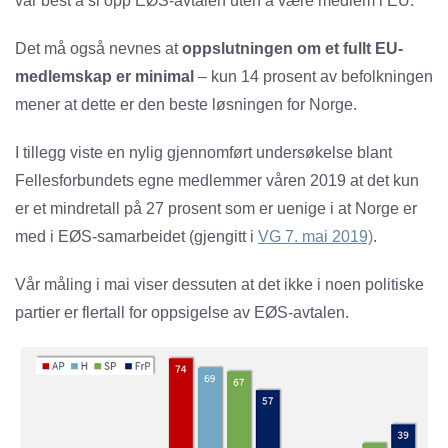
var best å si opp EØS-avtalen uten å være medlem i EU.
Det må også nevnes at
oppslutningen om et fullt EU-
medlemskap er minimal
– kun 14 prosent av befolkningen
mener at dette er den beste løsningen for Norge.
I tillegg viste en nylig gjennomført undersøkelse blant
Fellesforbundets egne medlemmer våren 2019 at det kun
er et mindretall på 27 prosent som er uenige i at Norge er
med i EØS-samarbeidet (gjengitt i
VG 7. mai 2019)
.
Vår måling i mai viser dessuten at det ikke i noen politiske
partier er flertall for oppsigelse av EØS-avtalen.