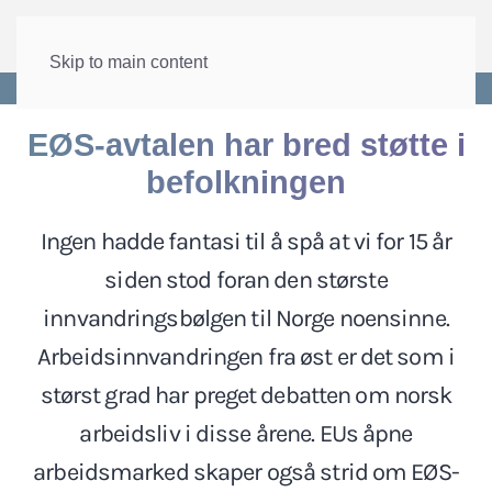
Skip to main content
Forside
>
Internasjonalt
>
EU og EØS
EØS-avtalen har bred støtte i
befolkningen
Ingen hadde fantasi til å spå at vi for 15 år
siden stod foran den største
innvandringsbølgen til Norge noensinne.
Arbeidsinnvandringen fra øst er det som i
størst grad har preget debatten om norsk
arbeidsliv i disse årene. EUs åpne
arbeidsmarked skaper også strid om EØS-