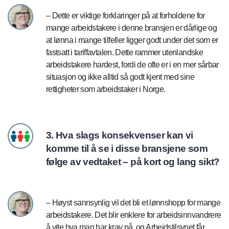
– Dette er viktige forklaringer på at forholdene for
mange arbeidstakere i denne bransjen er dårlige og
at lønna i mange tilfeller ligger godt under det som er
fastsatt i tariffavtalen. Dette rammer utenlandske
arbeidstakere hardest, fordi de ofte er i en mer sårbar
situasjon og ikke alltid så godt kjent med sine
rettigheter som arbeidstaker i Norge.
3. Hva slags konsekvenser kan vi
komme til å se i disse bransjene som
følge av vedtaket – på kort og lang sikt?
– Høyst sannsynlig vil det bli et lønnshopp for mange
arbeidstakere. Det blir enklere for arbeidsinnvandrere
å vite hva man har krav på, og Arbeidstilsynet får