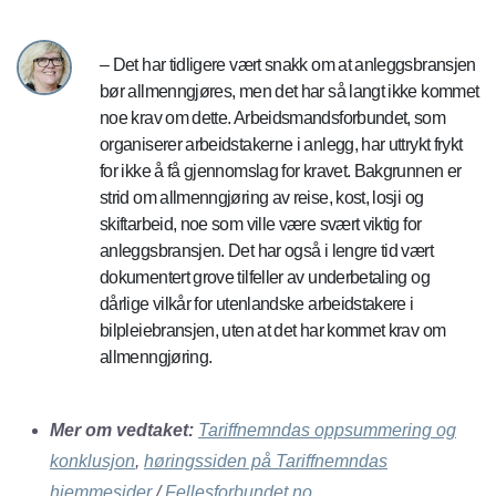
– Det har tidligere vært snakk om at anleggsbransjen
bør allmenngjøres, men det har så langt ikke kommet
noe krav om dette. Arbeidsmandsforbundet, som
organiserer arbeidstakerne i anlegg, har uttrykt frykt
for ikke å få gjennomslag for kravet. Bakgrunnen er
strid om allmenngjøring av reise, kost, losji og
skiftarbeid, noe som ville være svært viktig for
anleggsbransjen. Det har også i lengre tid vært
dokumentert grove tilfeller av underbetaling og
dårlige vilkår for utenlandske arbeidstakere i
bilpleiebransjen, uten at det har kommet krav om
allmenngjøring.
Mer om vedtaket:
Tariffnemndas oppsummering og
konklusjon
,
høringssiden på Tariffnemndas
hjemmesider
/
Fellesforbundet.no