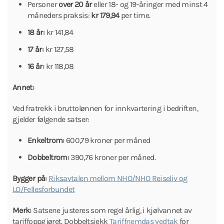
Personer
over 20 år
eller 18- og 19-åringer med minst 4
måneders praksis:
kr 179,94
per time.
18 år:
kr 141,84
17 år:
kr 127,58
16 år:
kr 118,08
Annet:
Ved fratrekk i bruttolønnen for innkvartering i bedriften,
gjelder følgende satser:
Enkeltrom:
600,79 kroner per måned
Dobbeltrom:
390,76 kroner per måned.
Bygger på:
Riksavtalen mellom NHO/NHO Reiseliv og
LO/Fellesforbundet
Merk:
Satsene justeres som regel årlig, i kjølvannet av
tariffoppgjøret. Dobbeltsjekk
Tariffnemdas vedtak
for