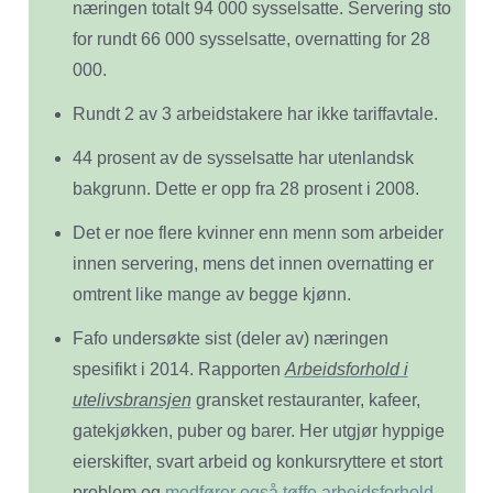
næringen totalt 94 000 sysselsatte. Servering sto
for rundt 66 000 sysselsatte, overnatting for 28
000.
Rundt 2 av 3 arbeidstakere har ikke tariffavtale.
44 prosent av de sysselsatte har utenlandsk
bakgrunn. Dette er opp fra 28 prosent i 2008.
Det er noe flere kvinner enn menn som arbeider
innen servering, mens det innen overnatting er
omtrent like mange av begge kjønn.
Fafo undersøkte sist (deler av) næringen
spesifikt i 2014. Rapporten
Arbeidsforhold i
utelivsbransjen
gransket restauranter, kafeer,
gatekjøkken, puber og barer. Her utgjør hyppige
eierskifter, svart arbeid og konkursryttere et stort
problem og
medfører også tøffe arbeidsforhold