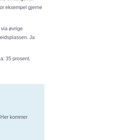
for eksempel gjerne
e via øvrige
beidsplassen. Ja
a: 35 prosent.
. Her kommer