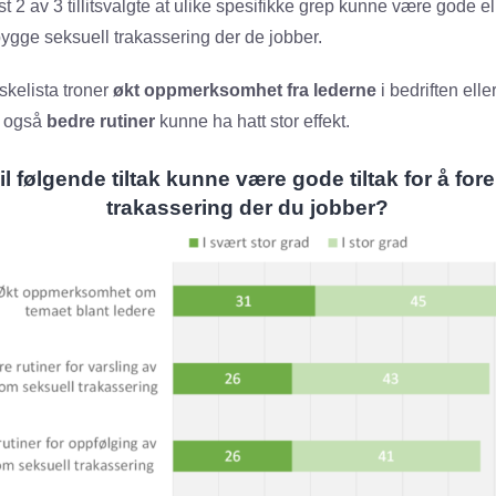
t 2 av 3 tillitsvalgte at ulike spesifikke grep kunne være gode el
bygge seksuell trakassering der de jobber.
kelista troner
økt oppmerksomhet fra lederne
i bedriften ell
r også
bedre rutiner
kunne ha hatt stor effekt.
vil følgende tiltak kunne være gode tiltak for å fo
trakassering der du jobber?