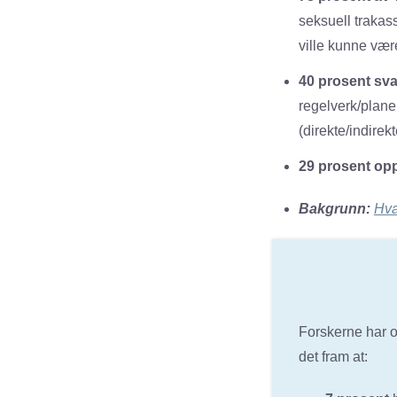
seksuell trakas
ville kunne vær
40 prosent sva
regelverk/plane
(direkte/indirek
29 prosent opp
Bakgrunn:
Hva
Forskerne har o
det fram at: