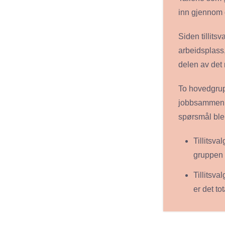
inn gjennom 
Siden tillitsv
arbeidsplass
delen av det 
To hovedgrupp
jobbsammenhe
spørsmål ble 
Tillitsva
gruppen 
Tillitsva
er det t