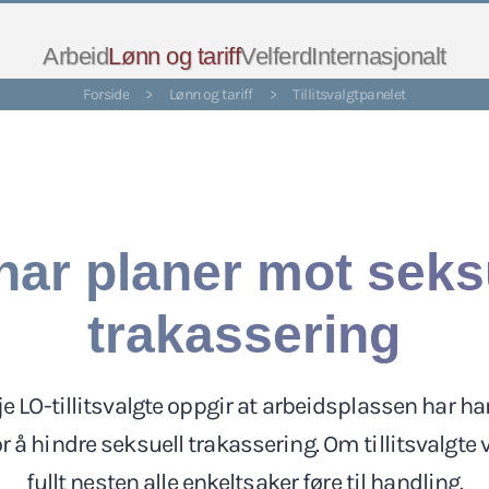
Arbeid
Lønn og tariff
Velferd
Internasjonalt
Forside
>
Lønn og tariff
>
Tillitsvalgtpanelet
har planer mot seks
trakassering
je LO-tillitsvalgte oppgir at arbeidsplassen har h
for å hindre seksuell trakassering. Om tillitsvalgte va
fullt nesten alle enkeltsaker føre til handling.