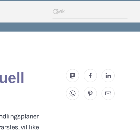
uell
andlingsplaner
rsles, vil like