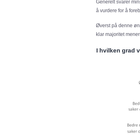
Generelt svarer mins
å vurdere for å fore
Øverst på denne øns
klar majoritet mene
I hvilken grad 