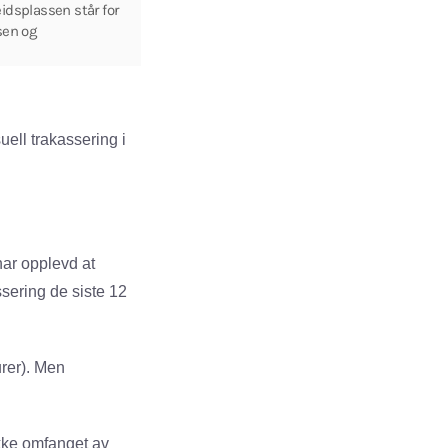
idsplassen står for
sen og
ell trakassering i
har opplevd at
ssering de siste 12
urer). Men
kke omfanget av