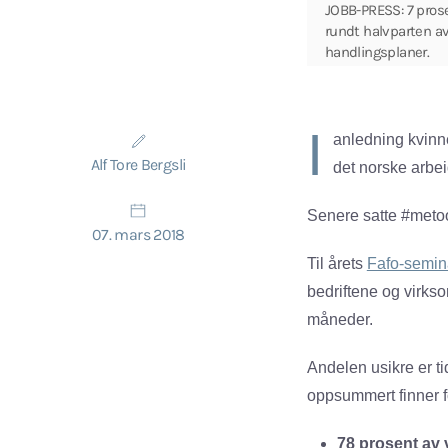
JOBB-PRESS: 7 prose
rundt halvparten av
handlingsplaner.
I
anledning kvinn
Alf Tore Bergsli
det norske arbei
Senere satte #metoo
07. mars 2018
Til årets
Fafo-semin
bedriftene og virkso
måneder.
Andelen usikre er ti
oppsummert finner f
78 prosent av 