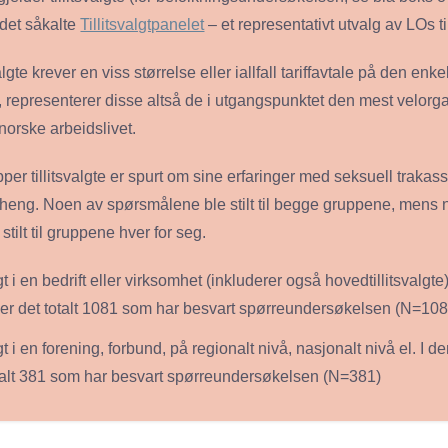
det såkalte
Tillitsvalgtpanelet
– et representativt utvalg av LOs til
algte krever en viss størrelse eller iallfall tariffavtale på den enke
, representerer disse altså de i utgangspunktet den mest velorg
norske arbeidslivet.
er tillitsvalgte er spurt om sine erfaringer med seksuell trakass
ng. Noen av spørsmålene ble stilt til begge gruppene, mens
stilt til gruppene hver for seg.
lgt i en bedrift eller virksomhet (inkluderer også hovedtillitsvalgte
er det totalt 1081 som har besvart spørreundersøkelsen (N=108
lgt i en forening, forbund, på regionalt nivå, nasjonalt nivå el. I
otalt 381 som har besvart spørreundersøkelsen (N=381)