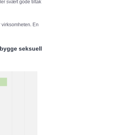
ler svært gode tiltak
er virksomheten. En
rebygge seksuell