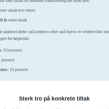
ar vært utsatt for seksuell trakassering det siste året.
 mer utsatt enn menn
0 år
mest utsatt
 opplevd dette «på jobben» eller «på byen» er omtrent like sto
gen fra følgende:
a:
23 prosent
 prosent
uker:
15 prosent
Sterk tro på konkrete tiltak