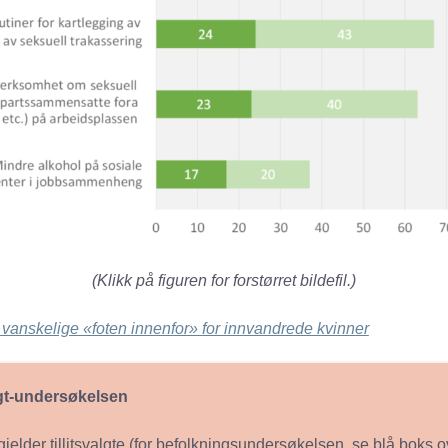
(Klikk på figuren for forstørret bildefil.)
vanskelige «foten innenfor» for innvandrede kvinner
lgt-undersøkelsen
jelder tillitsvalgte (for befolkningsundersøkelsen, se blå boks o