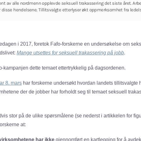
nt av alle nordmenn opplevde seksuell trakassering det siste året. Arbe
 disse hendelsene. Tillitsvalgte etterlyser økt oppmerksomhet fra ledel
edagen i 2017, foretok Fafo-forskerne en undersøkelse om seksu
dslivet:
Mange utsettes for seksuell trakassering på jobb
.
-kampanjen dette temaet ettertrykkelig på dagsordenen.
ar 8. mars
har forskerne undersøkt hvordan landets tillitsvalgte 
mhetene der de jobber har forholdt seg til temaet seksuell traka
dvis stor på de ulike spørsmålene (se nederst i artikkelen for fig
orskerne at:
virksomhetene har ikke
gjennomført en kartlegging for å avde