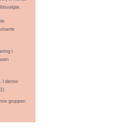
litsvalgte.
lte
aniserte
ering i
 noen
). I denne
1)
 denne gruppen