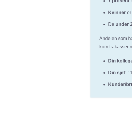
7 prosent
h
Kvinner
er
De
under 3
Andelen som har
kom trakasserin
Din kolleg
Din sjef:
11
Kunder/br