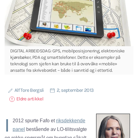
DIGITAL ARBEIDSDAG: GPS, mobilposisjonering, elektroniske
kjørebøker, PDA og smarttelefoner. Dette er eksempler på
teknologi som sjefen kan bruke til å overvåke «mobile»
ansatte fra skrivebordet – både i sanntid og i ettertid.
Alf Tore Bergsli
2, september 2013
Eldre artikkel
I
2012 spurte Fafo et
riksdekkende
panel
bestående av LO-tilitsvalgte
en rekke spørsmål om hvordan såkalt