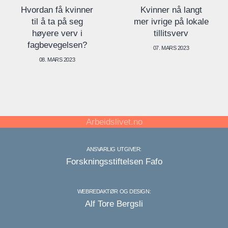
Hvordan få kvinner
Kvinner nå langt
til å ta på seg
mer ivrige på lokale
høyere verv i
tillitsverv
fagbevegelsen?
07. MARS 2023
08. MARS 2023
Arbeidslivet.no
ANSVARLIG UTGIVER:
Forskningsstiftelsen Fafo
WEBREDAKTØR OG DESIGN:
Alf Tore Bergsli