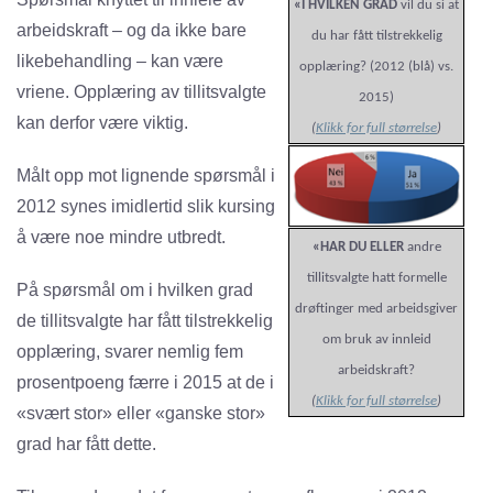
«I HVILKEN GRAD
vil du si at
arbeidskraft – og da ikke bare
du har fått tilstrekkelig
likebehandling – kan være
opplæring? (2012 (blå) vs.
vriene. Opplæring av tillitsvalgte
2015)
kan derfor være viktig.
(
Klikk for full størrelse
)
Målt opp mot lignende spørsmål i
2012 synes imidlertid slik kursing
å være noe mindre utbredt.
«HAR DU ELLER
andre
tillitsvalgte hatt formelle
På spørsmål om i hvilken grad
drøftinger med arbeidsgiver
de tillitsvalgte har fått tilstrekkelig
om bruk av innleid
opplæring, svarer nemlig fem
arbeidskraft?
prosentpoeng færre i 2015 at de i
(
Klikk for full størrelse
)
«svært stor» eller «ganske stor»
grad har fått dette.