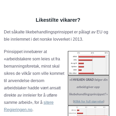
Likestilte vikarer?
Det såkalte likebehandlingsprinsippet er pålagt av EU og
ble innlemmet i det norske lovverket i 2013.
Prinsippet innebærer at
«arbeidstakere som leies ut fra
bemanningsforetak, minst skal
sikres de vilkår som ville kommet
«I HVILKEN GRAD
følger din
til anvendelse dersom
arbeidsgiver opp
arbeidstaker hadde vært ansatt
likebehandlingsprinsippet?»
direkte av innleier for å utføre
(
Klikk for full størrelse
)
samme arbeid», for å
sitere
Regjeringen.no
.