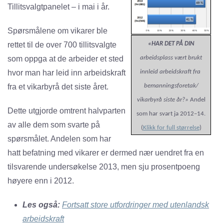
Tillitsvalgtpanelet – i mai i år.
Spørsmålene om vikarer ble
rettet til de over 700 tillitsvalgte
«HAR DET PÅ DIN
som oppga at de arbeider et sted
arbeidsplass vært brukt
hvor man har leid inn arbeidskraft
innleid arbeidskraft fra
fra et vikarbyrå det siste året.
bemanningsforetak/
vikarbyrå siste år?»
Andel
Dette utgjorde omtrent halvparten
som har svart ja 2012–14.
av alle dem som svarte på
(
Klikk for full størrelse
)
spørsmålet. Andelen som har
hatt befatning med vikarer er dermed nær uendret fra en
tilsvarende undersøkelse 2013, men sju prosentpoeng
høyere enn i 2012.
Les også:
Fortsatt store utfordringer med utenlandsk
arbeidskraft