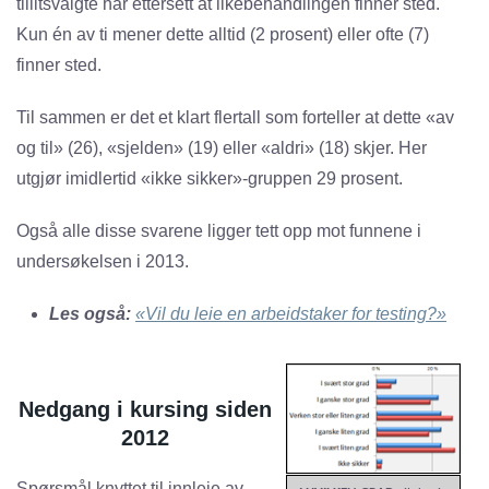
tillitsvalgte har ettersett at likebehandlingen finner sted.
Kun én av ti mener dette alltid (2 prosent) eller ofte (7)
finner sted.
Til sammen er det et klart flertall som forteller at dette «av
og til» (26), «sjelden» (19) eller «aldri» (18) skjer. Her
utgjør imidlertid «ikke sikker»-gruppen 29 prosent.
Også alle disse svarene ligger tett opp mot funnene i
undersøkelsen i 2013.
Les også:
«Vil du leie en arbeidstaker for testing?»
Nedgang i kursing siden
2012
Spørsmål knyttet til innleie av