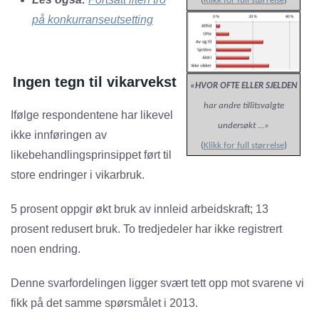
(
Klikk for full størrelse
)
på konkurranseutsetting
Ingen tegn til vikarvekst
«HVOR OFTE ELLER SJELDEN
har andre tillitsvalgte
Ifølge respondentene har likevel
undersøkt ...»
ikke innføringen av
(
Klikk for full størrelse
)
likebehandlingsprinsippet ført til
store endringer i vikarbruk.
5 prosent oppgir økt bruk av innleid arbeidskraft; 13
prosent redusert bruk. To tredjedeler har ikke registrert
noen endring.
Denne svarfordelingen ligger svært tett opp mot svarene vi
fikk på det samme spørsmålet i 2013.