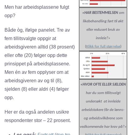
Men har arbeidsplassene fulgt
«HAR BESTEMMELSEN
om
opp?
likebehandling ført til økt
Både òg, ifølge panelet. Tre av
eller redusert bruk av
fem tillitsvalgte oppgir at
innleie?»
arbeidsgiveren alltid (38 prosent)
(
Klikk for full størrelse
)
eller ofte (20) følger opp dette
prinsippet på arbeidsplassene.
Men én av fem opplyser om at
arbeidsgiveren av og til (8),
«HVOR OFTE ELLER SJELDEN
sjelden (8) eller aldri (4) følger
har du som tillitsvalgt
opp.
undersøkt at innleide
arbeidstakere får de lønns-
Her er da også andelen usikre
og arbeidsvilkårene som
respondenter stor – 22 prosent.
vedkommende har krav på?»
Les også:
Fortsatt liten tro