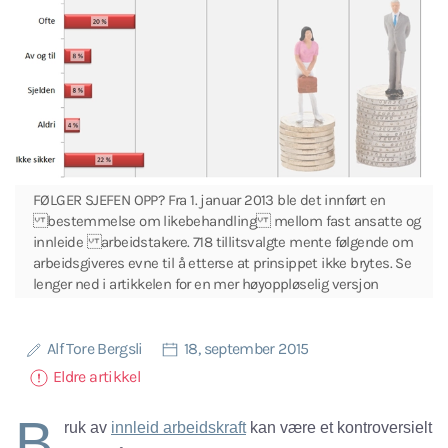
FØLGER SJEFEN OPP? Fra 1. januar 2013 ble det innført en
bestemmelse om likebehandling mellom fast ansatte og
innleide arbeidstakere. 718 tillitsvalgte mente følgende om
arbeidsgiveres evne til å etterse at prinsippet ikke brytes. Se
lenger ned i artikkelen for en mer høyoppløselig versjon
Alf Tore Bergsli
18, september 2015
Eldre artikkel
B
ruk av
innleid arbeidskraft
kan være et kontroversielt