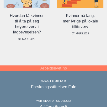
Hvordan få kvinner
Kvinner nå langt
til å ta på seg
mer ivrige på lokale
høyere verv i
tillitsverv
fagbevegelsen?
07. MARS 2023
08. MARS 2023
Arbeidslivet.no
ANSVARLIG UTGIVER:
Forskningsstiftelsen Fafo
WEBREDAKTØR OG DESIGN:
Alf Tore Bergsli