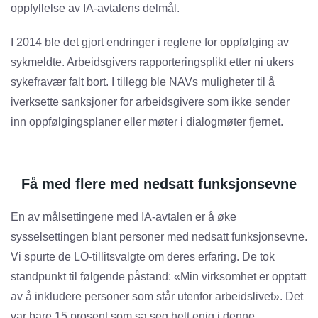
oppfyllelse av IA-avtalens delmål.
I 2014 ble det gjort endringer i reglene for oppfølging av
sykmeldte. Arbeidsgivers rapporteringsplikt etter ni ukers
sykefravær falt bort. I tillegg ble NAVs muligheter til å
iverksette sanksjoner for arbeidsgivere som ikke sender
inn oppfølgingsplaner eller møter i dialogmøter fjernet.
Få med flere med nedsatt funksjonsevne
En av målsettingene med IA-avtalen er å øke
sysselsettingen blant personer med nedsatt funksjonsevne.
Vi spurte de LO-tillitsvalgte om deres erfaring. De tok
standpunkt til følgende påstand: «Min virksomhet er opptatt
av å inkludere personer som står utenfor arbeidslivet». Det
var bare 15 prosent som sa seg helt enig i denne