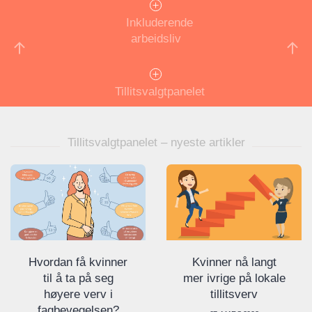
Inkluderende
arbeidsliv
Tillitsvalgtpanelet
Tillitsvalgtpanelet – nyeste artikler
Hvordan få kvinner
Kvinner nå langt
til å ta på seg
mer ivrige på lokale
høyere verv i
tillitsverv
fagbevegelsen?