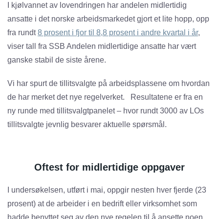
I kjølvannet av lovendringen har andelen midlertidig
ansatte i det norske arbeidsmarkedet gjort et lite hopp, opp
fra rundt
8 prosent i fjor til 8,8 prosent i andre kvartal i år
,
viser tall fra SSB Andelen midlertidige ansatte har vært
ganske stabil de siste årene.
Vi har spurt de tillitsvalgte på arbeidsplassene om hvordan
de har merket det nye regelverket. Resultatene er fra en
ny runde med tillitsvalgtpanelet – hvor rundt 3000 av LOs
tillitsvalgte jevnlig besvarer aktuelle spørsmål.
Oftest for midlertidige oppgaver
I undersøkelsen, utført i mai, oppgir nesten hver fjerde (23
prosent) at de arbeider i en bedrift eller virksomhet som
hadde benyttet seg av den nye regelen til å ansette noen