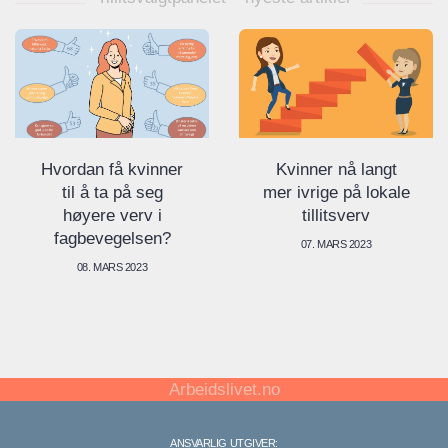
Hvordan få kvinner
Kvinner nå langt
til å ta på seg
mer ivrige på lokale
høyere verv i
tillitsverv
fagbevegelsen?
07. MARS 2023
08. MARS 2023
Arbeidslivet.no
ANSVARLIG UTGIVER: