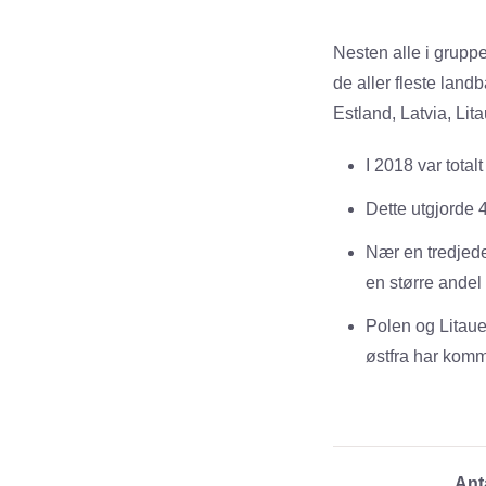
Nesten alle i grupp
de aller fleste land
Estland, Latvia, Li
I 2018 var tota
Dette utgjorde 
Nær en tredjedel
en større andel 
Polen og Litau
østfra har komm
Ant