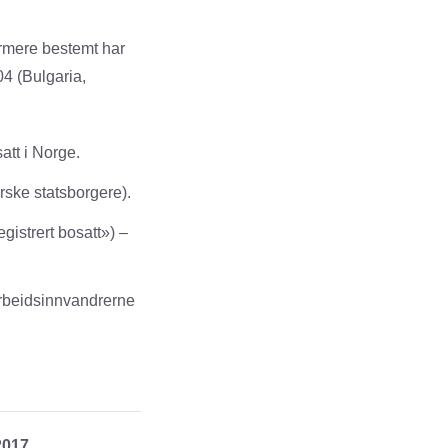
ærmere bestemt har
04 (Bulgaria,
att i Norge.
rske statsborgere).
gistrert bosatt») –
rbeidsinnvandrerne
2017