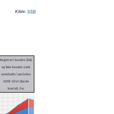
Kilde:
SSB
Registrert bosatte (blå)
og ikke-bosatte (rød)
sysselsatte i perioden
2008–2014 (fjerde
kvartal), fra: