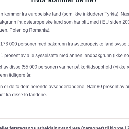
en kommer fra europeiske land (som ikke inkluderer Tyrkia). N
bakgrunn fra østeuropeiske land som har blitt med i EU siden 20
tauen, Polen og Romania).
lt 173 000 personer med bakgrunn fra østeuropeiske land syssels
41 prosent av alle sysselsatte med annen landbakgrunn (ikke no
 av disse (55 000 personer) var her på korttidsopphold («ikke re
enn tidligere år.
en er de to dominerende avsenderlandene. Nær 80 prosent av a
et fra disse to landene.
allet førstegangs arbeidsinnvandrere (personer) til Norge i 