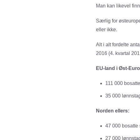
Man kan likevel fin
Særlig for østeurope
eller ikke.
Alt i alt fordelte an
2016 (4. kvartal 201
EU-land i Øst-Eur
111 000 bosatte
35 000 lønnstag
Norden ellers:
47 000 bosatte 
27 000 lønnstage