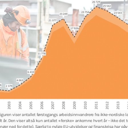
iguren viser antallet førstegangs arbeidsinnvandrere fra ikke-nordisk
lt år. Den viser altså kun antallet «ferske» ankomne hvert år – ikke det 
enger ned for dette). Særlig to nylige EU-utvidelser og finanskrisa har påv