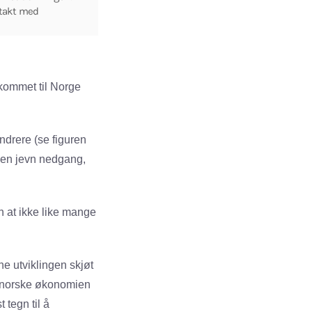
 takt med
 kommet til Norge
ndrere (se figuren
tt en jevn nedgang,
un at ikke like mange
ne utviklingen skjøt
en norske økonomien
 tegn til å