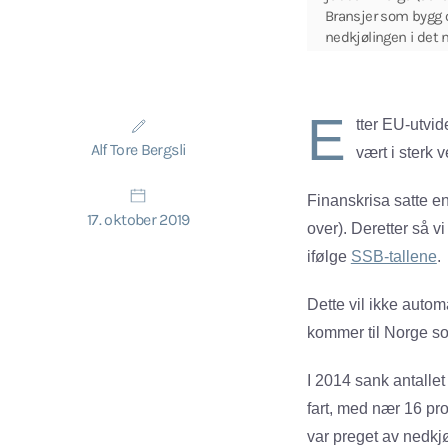
Bransjer som bygg o
nedkjølingen i det
E
tter EU-utvi
Alf Tore Bergsli
vært i sterk v
Finanskrisa satte en
17. oktober 2019
over). Deretter så v
ifølge
SSB-tallene
.
Dette vil ikke autom
kommer til Norge som
I 2014 sank antallet
fart, med nær 16 pro
var preget av nedkjø