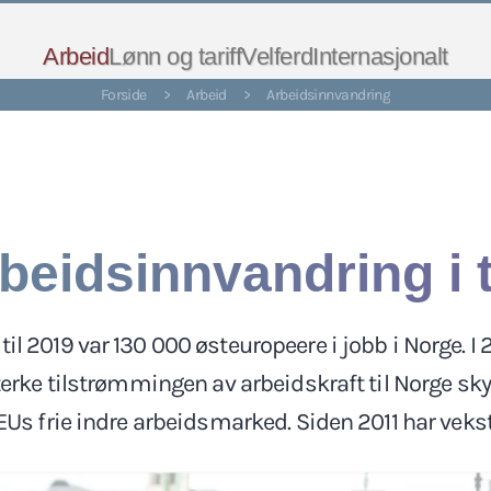
Arbeid
Lønn og tariff
Velferd
Internasjonalt
Forside
>
Arbeid
>
Arbeidsinnvandring
beidsinnvandring i t
il 2019 var 130 000 østeuropeere i jobb i Norge. I 2
erke tilstrømmingen av arbeidskraft til Norge sk
EUs frie indre arbeidsmarked. Siden 2011 har vekst