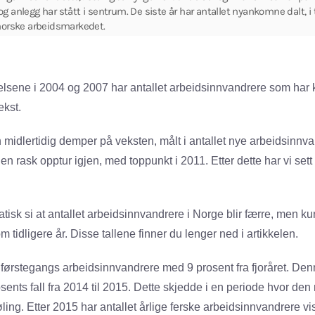
g anlegg har stått i sentrum. De siste år har antallet nyankomne dalt, i
 norske arbeidsmarkedet.
delsene i 2004 og 2007 har antallet arbeidsinnvandrere som har
ekst.
 midlertidig demper på veksten, målt i antallet nye arbeidsinnva
i en rask opptur igjen, med toppunkt i 2011. Etter dette har vi se
atisk si at antallet arbeidsinnvandrere i Norge blir færre, men k
 tidligere år. Disse tallene finner du lenger ned i artikkelen.
 førstegangs arbeidsinnvandrere med 9 prosent fra fjoråret. Den
sents fall fra 2014 til 2015. Dette skjedde i en periode hvor d
ling. Etter 2015 har antallet årlige ferske arbeidsinnvandrere vist