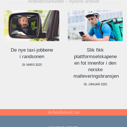
Arbeidsmarkedet – nyeste artikler
De nye taxi-jobbene
Slik fikk
i randsonen
plattformselskapene
en fot innenfor i den
19. MARS 2025
norske
matleveringsbransjen
30. JANUAR 2025
Arbeidslivet.no