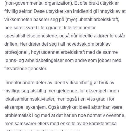
(non-governmental organization). Et ofte brukt uttrykk er
frivillig sektor. Dette uttrykket kan imidlertid gi inntrykk av at
virksomheten baserer seg på (mye) ubetalt arbeidskraft,
noe som i svært liten grad er tilfellet innenfor
spesialisthelsetjenestene, også når ideelle aktører forestår
driften. Her dreier det seg i all hovedsak om bruk av
profesjonell, høyt utdannet arbeidskraft med de samme
lønns- og arbeidsbetingelser som andre som jobber med
tilsvarende tjenester.
Innenfor andre deler av ideell virksomhet gjør bruk av
frivillige seg atskillig mer gjeldende, for eksempel innen
lokalsamfunnsaktiviteter, men også i en viss grad i for
eksempel sykehjem. Også uttrykket ideell aktør kan være
problematisk i og med at det har en noe normativ overtone,
men samsvarer ellers med enkelte av de karakteristika