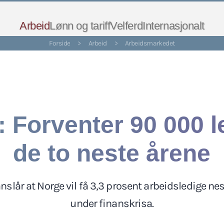
Arbeid
Lønn og tariff
Velferd
Internasjonalt
Forside
>
Arbeid
>
Arbeidsmarkedet
: Forventer 90 000 l
de to neste årene
nslår at Norge vil få 3,3 prosent arbeidsledige nes
under finanskrisa.