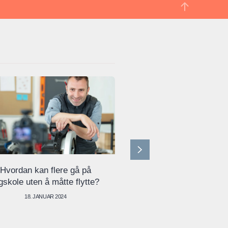
Hvordan kan flere gå på
Stort sett ro og fra
gskole uten å måtte flytte?
blant tillitsvalgte i k
stormkast
18. JANUAR 2024
12. SEPTEMBER 20