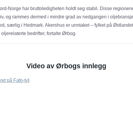
Nord-Norge har bruttoledigheten holdt seg stabil. Disse regione
sliv, og rammes dermed i mindre grad av nedgangen i oljebransj
 ned, særlig i Hedmark. Akershus er unntaket – fylket på Østlande
oljerelaterte bedrifter, fortalte Ørbog.
Video av Ørbogs innlegg
ret på Fafo-tv
)