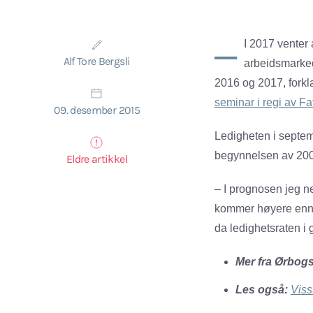
–
I 2017 venter 
Alf Tore Bergsli
arbeidsmarkede
2016 og 2017, fork
seminar i regi av F
09. desember 2015
Ledigheten i septemb
begynnelsen av 2000
Eldre artikkel
– I prognosen jeg net
kommer høyere enn v
da ledighetsraten i 
Mer fra Ørbogs
Les også:
Viss