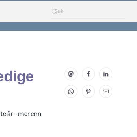
edige
te år – mer enn