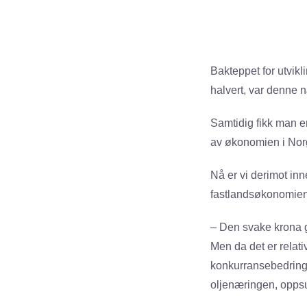
Bakteppet for utvikl
halvert, var denne 
Samtidig fikk man en
av økonomien i Norg
Nå er vi derimot in
fastlandsøkonomien
– Den svake krona g
Men da det er relati
konkurransebedringen
oljenæringen, opps