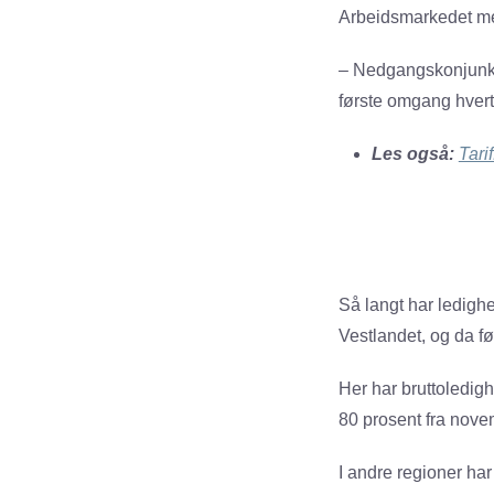
Arbeidsmarkedet mer
– Nedgangskonjunktu
første omgang hvert 
Les også:
Tari
Så langt har ledigh
Vestlandet, og da f
Her har bruttoledig
80 prosent fra novem
I andre regioner har