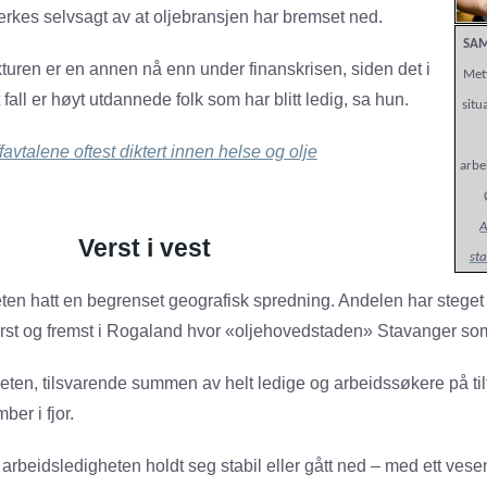
kes selvsagt av at oljebransjen har bremset ned.
SA
ren er en annen nå enn under finanskrisen, siden det i
Met
fall er høyt utdannede folk som har blitt ledig, sa hun.
situ
ffavtalene oftest diktert innen helse og olje
arbe
A
Verst i vest
sta
eten hatt en begrenset geografisk spredning. Andelen har steget 
ørst og fremst i Rogaland hvor «oljehovedstaden» Stavanger som 
heten, tilsvarende summen av helt ledige og arbeidssøkere på til
ber i fjor.
 arbeidsledigheten holdt seg stabil eller gått ned – med ett vesen