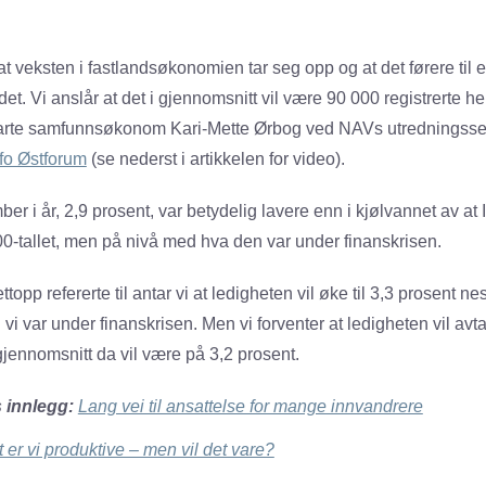
at veksten i fastlandsøkonomien tar seg opp og at det førere til 
t. Vi anslår at det i gjennomsnitt vil være 90 000 registrerte he
larte samfunnsøkonom Kari-Mette Ørbog ved NAVs utredningsse
afo Østforum
(se nederst i artikkelen for video).
er i år, 2,9 prosent, var betydelig lavere enn i kjølvannet av at
-tallet, men på nivå med hva den var under finanskrisen.
topp refererte til antar vi at ledigheten vil øke til 3,3 prosent nest
i var under finanskrisen. Men vi forventer at ledigheten vil av
gjennomsnitt da vil være på 3,2 prosent.
 innlegg:
Lang vei til ansattelse for mange innvandrere
t er vi produktive – men vil det vare?