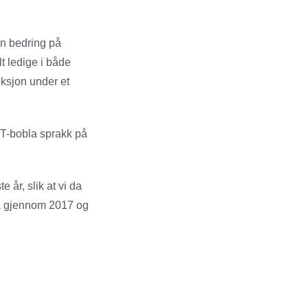
en bedring på
lt ledige i både
ksjon under et
 IT-bobla sprakk på
e år, slik at vi da
ta gjennom 2017 og