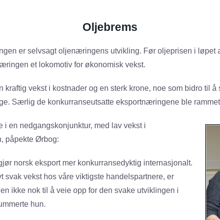
Oljebrems
ingen er selvsagt oljenæringens utvikling. Før oljeprisen i løpet 
næringen et lokomotiv for økonomisk vekst.
 kraftig vekst i kostnader og en sterk krone, noe som bidro til å
e. Særlig de konkurranseutsatte eksportnæringene ble rammet 
ne i en nedgangskonjunktur, med lav vekst i
, påpekte Ørbog:
jør norsk eksport mer konkurransedyktig internasjonalt.
vt svak vekst hos våre viktigste handelspartnere, er
 ikke nok til å veie opp for den svake utviklingen i
ummerte hun.