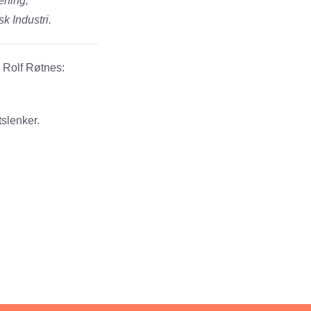
ening,
k Industri.
 Rolf Røtnes:
slenker.