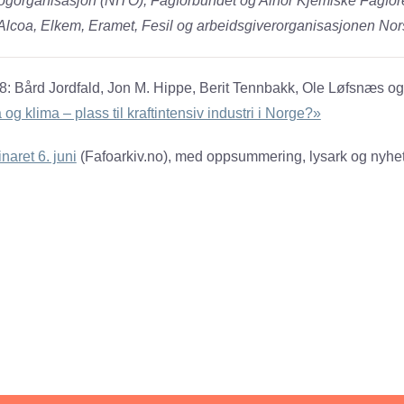
ogorganisasjon (NITO), Fagforbundet og Alnor Kjemiske Fagfor
Alcoa, Elkem, Eramet, Fesil og arbeidsgiverorganisasjonen
Nors
8: Bård Jordfald, Jon M. Hippe, Berit Tennbakk, Ole Løfsnæs og
g klima – plass til kraftintensiv industri i Norge?»
naret 6. juni
(Fafoarkiv.no), med oppsummering, lysark og nyhet