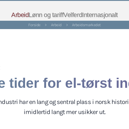
Arbeid
Lønn og tariff
Velferd
Internasjonalt
Forside
>
Arbeid
>
Arbeidsmarkedet
:
 tider for el-tørst i
ndustri har en lang og sentral plass i norsk histor
imidlertid langt mer usikker ut.