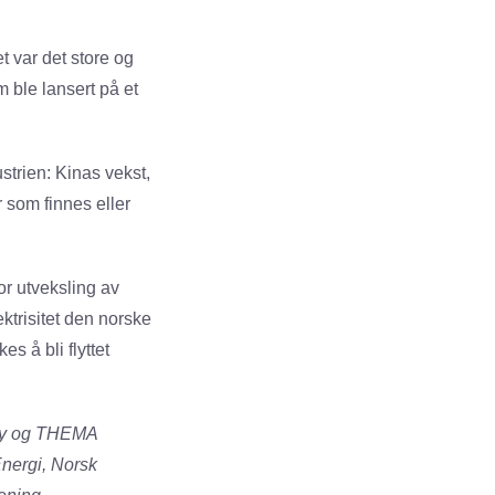
t var det store og
 ble lansert på et
strien: Kinas vekst,
 som finnes eller
or utveksling av
ktrisitet den norske
s å bli flyttet
öyry og THEMA
nergi, Norsk