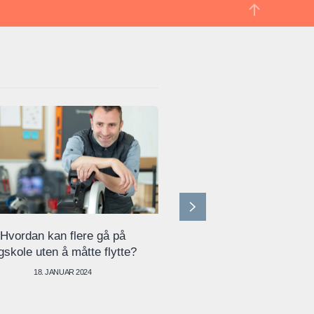
Hvordan kan flere gå på
Stort sett ro og fra
gskole uten å måtte flytte?
blant tillitsvalgte i k
stormkast
18. JANUAR 2024
12. SEPTEMBER 20