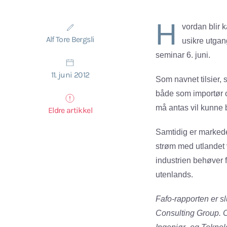
H
vordan blir k
Alf Tore Bergsli
usikre utgan
seminar 6. juni.
11. juni 2012
Som navnet tilsier, 
både som importør o
må antas vil kunne b
Eldre artikkel
Samtidig er markedet
strøm med utlandet 
industrien behøver f
utenlands.
Fafo-rapporten er s
Consulting Group. O