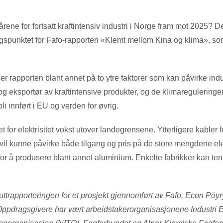
årene for fortsatt kraftintensiv industri i Norge fram mot 2025? De
gspunktet for Fafo-rapporten «Klemt mellom Kina og klima», som
ser rapporten blant annet på to ytre faktorer som kan påvirke indu
g eksportør av kraftintensive produkter, og de klimareguleringer
li innført i EU og verden for øvrig.
 for elektrisitet vokst utover landegrensene. Ytterligere kabler f
vil kunne påvirke både tilgang og pris på de store mengdene ele
or å produsere blant annet aluminium. Enkelte fabrikker kan tenke
luttrapporteringen for et prosjekt gjennomført av Fafo, Econ P
ppdragsgivere har vært arbeidstakerorganisasjonene Industri E