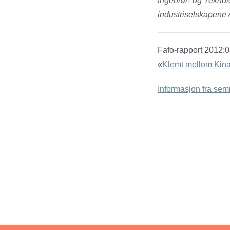
Ingeniør- og Teknol
industriselskapene 
Fafo-rapport 2012:0
«
Klemt mellom Kina o
Informasjon fra semi