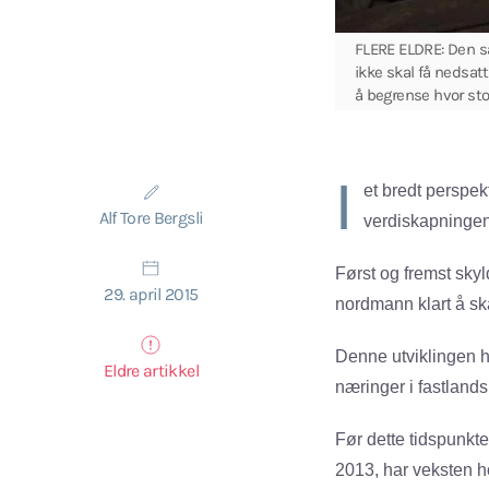
FLERE ELDRE: Den s
ikke skal få nedsat
å begrense hvor sto
I
et bredt perspek
Alf Tore Bergsli
verdiskapningen 
Først og fremst sky
29. april 2015
nordmann klart å ska
Denne utviklingen h
Eldre artikkel
næringer i fastlands
Før dette tidspunktet
2013, har veksten ho