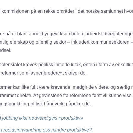
er kommisjonen på en rekke områder i det norske samfunnet hvo
 på er blant annet byggevirksomheten, arbeidstidsreguleringer,
entlig eierskap og offentlig sektor – inkludert kommunesektoren 
rdsel.
otensialet kreves politisk initierte tiltak, enten i form av enkeltt
 reformer som favner bredere», skriver de.
ormer kan like fullt være krevende, medgir de videre, og særlig
 rammet direkte. At gevinstene fra reformene først vil kunne vise 
gangspunkt for politisk håndverk, påpeker de.
 jobbing ikke nødvendigvis «produktiv»
 arbeidsinnvandring oss mindre produktive?