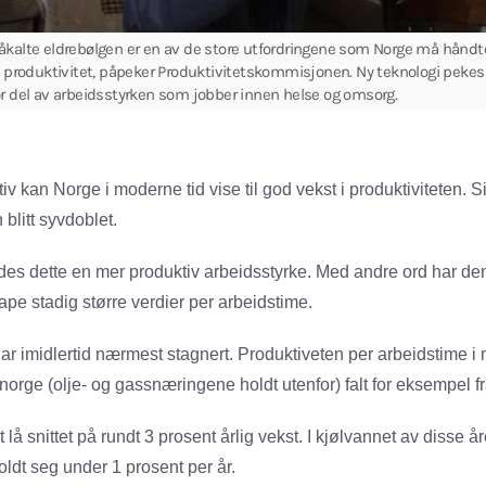
åkalte eldrebølgen er en av de store utfordringene som Norge må håndt
t produktivitet, påpeker Produktivitetskommisjonen. Ny teknologi pekes 
r del av arbeidsstyrken som jobber innen helse og omsorg.
tiv kan Norge i moderne tid vise til god vekst i produktiviteten. 
blitt syvdoblet.
ldes dette en mer produktiv arbeidsstyrke. Med andre ord har de
pe stadig større verdier per arbeidstime.
ar imidlertid nærmest stagnert. Produktiveten per arbeidstime i
norge (olje- og gassnæringene holdt utenfor) falt for eksempel fr
 lå snittet på rundt 3 prosent årlig vekst. I kjølvannet av disse år
ldt seg under 1 prosent per år.