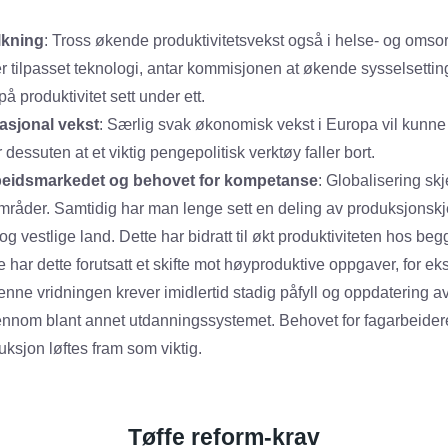
lkning
: Tross økende produktivitetsvekst også i helse- og omsor
r tilpasset teknologi, antar kommisjonen at økende sysselsettin
 produktivitet sett under ett.
asjonal vekst
: Særlig svak økonomisk vekst i Europa vil kunne
dessuten at et viktig pengepolitisk verktøy faller bort.
rbeidsmarkedet og behovet for kompetanse
: Globalisering sk
mråder. Samtidig har man lenge sett en deling av produksjonsk
 vestlige land. Dette har bidratt til økt produktiviteten hos begg
har dette forutsatt et skifte mot høyproduktive oppgaver, for e
enne vridningen krever imidlertid stadig påfyll og oppdatering a
nnom blant annet utdanningssystemet. Behovet for fagarbeidere
sjon løftes fram som viktig.
Tøffe reform-krav