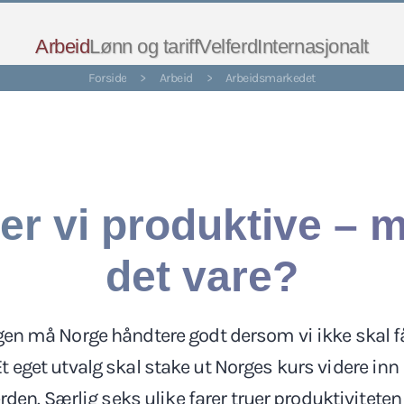
Arbeid
Lønn og tariff
Velferd
Internasjonalt
Forside
>
Arbeid
>
Arbeidsmarkedet
 er vi produktive – m
det vare?
gen må Norge håndtere godt dersom vi ikke skal f
Et eget utvalg skal stake ut Norges kurs videre inn
erden. Særlig seks ulike farer truer produktiviteten