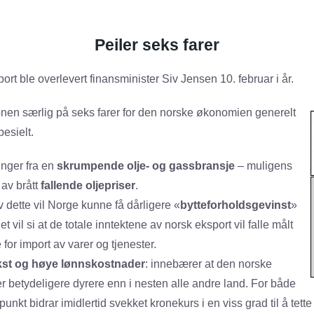
Peiler seks farer
port ble overlevert finansminister Siv Jensen 10. februar i år.
en særlig på seks farer for den norske økonomien generelt
pesielt.
inger fra en
skrumpende olje- og gassbransje
– muligens
 av brått
fallende oljepriser
.
 dette vil Norge kunne få dårligere «
bytteforholdsgevinst
»
t vil si at de totale inntektene av norsk eksport vil falle målt
for import av varer og tjenester.
kst og høye lønnskostnader
: innebærer at den norske
er betydeligere dyrere enn i nesten alle andre land. For både
 punkt bidrar imidlertid svekket kronekurs i en viss grad til å tett