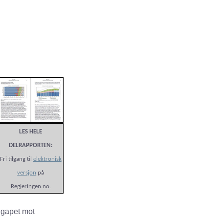
LES HELE
DELRAPPORTEN:
Fri tilgang til
elektronisk
versjon
på
Regjeringen.no.
e gapet mot