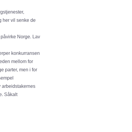
gstjenester,
g her vil senke de
 påvirke Norge. Lav
jerper konkurransen
jeden mellom for
e parter, men i for
ksempel
v arbeidstakernes
. Såkalt