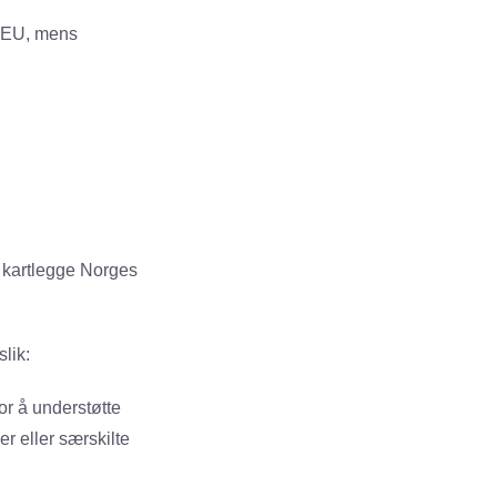
g EU, mens
 å kartlegge Norges
lik:
For å understøtte
r eller særskilte