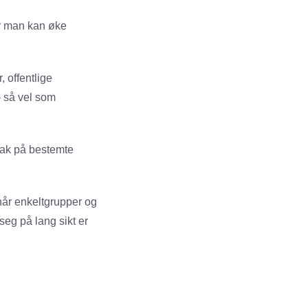
r man kan øke
 offentlige
– så vel som
iltak på bestemte
 når enkeltgrupper og
seg på lang sikt er