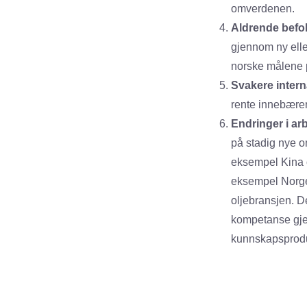
omverdenen.
Aldrende befo
gjennom ny elle
norske målene på
Svakere intern
rente innebærer 
Endringer i a
på stadig nye o
eksempel Kina og
eksempel Norge 
oljebransjen. D
kompetanse gje
kunnskapsproduk