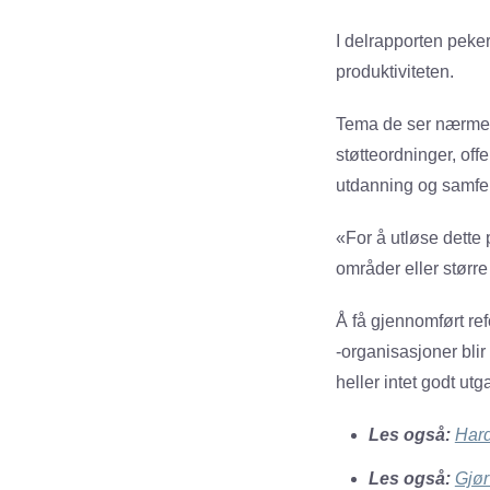
I delrapporten pek
produktiviteten.
Tema de ser nærmere
støtteordninger, off
utdanning og samfe
«For å utløse dette p
områder eller større
Å få gjennomført ref
-organisasjoner blir
heller intet godt ut
Les også:
Hard
Les også:
Gjør