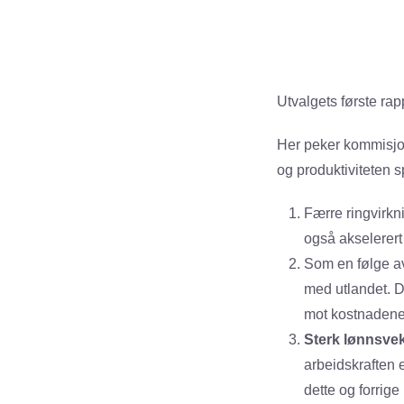
Utvalgets første rap
Her peker kommisjon
og produktiviteten s
Færre ringvirkn
også akselerert
Som en følge av
med utlandet. De
mot kostnadene 
Sterk lønnsve
arbeidskraften 
dette og forrige