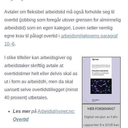
Avtaler om fleksibel arbeidstid må også forholde seg til
overtid (jobbing som foregår utover grensen for alminnelig
arbeidstid) som en egen kategori. Loven setter nemlig
egne krav til pålagt overtid i
arbeidsmiljølovens paragraf
10–6
.
I slike tilfeller kan arbeidsgiver og
arbeidstaker skriftlig avtale at
overtidstimer helt eller delvis skal as
ut i form av arbeidsfri, men da skal
uansett selve overtidstillegget (minst
40 prosent) utbetales.
MER FORSKNING?
Les mer
på
Arbeidstilsynet.no:
Digital versjon av Fafo-
Overtid
rapporten fra 2018 kan