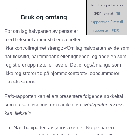
fritt leses på Fafo.no
(PDF-format):
Til
Bruk og omfang
rapportside
/
Rett til
For om lag halvparten av personer
rapporten (PDF).
med fleksibel arbeidstid er da heller
ikke kontrollregimet strengt: «Om lag halvparten av de som
har fleksitid, har timebank eller lignende, og andelen som
registrerer oppmøte, er lavere. Det er også mange som
ikke registrerer tid på hjemmekontoret», oppsummerer
Fafo-forskerne.
Fafo-rapporten kan ellers presentere følgende nøkkeltall,
som du kan lese mer om i artikkelen «
Halvparten av oss
kan ‘flekse’»
Nær halvparten av lønnstakerne i Norge har en