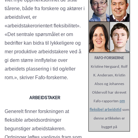
tiårene, både fra forskere og aktører i
arbeidslivet, er
«arbeidstakerorientert fleksibilitet».
«Det sentrale spørsmålet er om
bedrifter kan bidra til lykkeligere og
mer produktive arbeidstakere ved å
FAFO-FORSKERNE
gi dem større innflytelse over
Kristine Nergaard, Rolf
arbeidets plassering i tid og/eller
K. Andersen, Kristin
rom.», skriver Fafo-forskerne.
Alsos og Johannes
Oldervoll har skrevet
ARBEIDSTAKER
Fafo-rapporten
om
fleksibel arbeidstid
som
Generelt finner forskningen at
denne artikkelen er
fleksible arbeidsordninger
bygget på
begunstiger arbeidstakeren.
Ordninger løftes vanligvis fram som