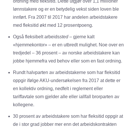
ordning med fleksitid. Dette utgjør over 1,1 millioner
lønnstakere og er en betydelig vekst siden loven ble
innført. Fra 2007 til 2017 har andelen arbeidstakere
med fleksitid økt med 12 prosentpoeng.
Også fleksibelt arbeids
sted
– gjerne kalt
«hjemmekontor» – er en utbredt mulighet. Noe over en
tredjedel – 36 prosent – av norske arbeidstakere kan
jobbe hjemmefra ved behov eller som en fast ordning.
Rundt halvparten av arbeidstakerne som har fleksitid
oppgir ifølge AKU-undersøkelsen fra 2017 at dette er
en kollektiv ordning, nedfelt i reglement eller
tariffavtale som gjelder alle eller iallfall brorparten av
kollegene.
30 prosent av arbeidstakere som har fleksitid oppgir at
de i stor grad jobber mer enn det arbeidskontrakten