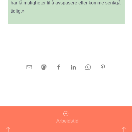
har få muligheter til å avspasere eller komme sent/gå
tidlig.»
Arbeidstid