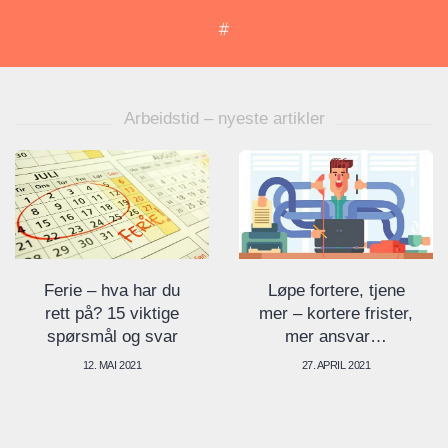
Arbeidstid – nyeste artikler
va har du
Løpe fortere, tjene
Populært 
15 viktige
mer – kortere frister,
arbeidsti
 og svar
mer ansvar…
20. AUG
I 2021
27. APRIL 2021