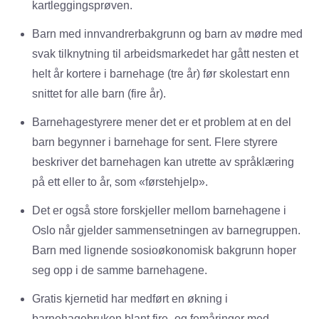
kartleggingsprøven.
Barn med innvandrerbakgrunn og barn av mødre med
svak tilknytning til arbeidsmarkedet har gått nesten et
helt år kortere i barnehage (tre år) før skolestart enn
snittet for alle barn (fire år).
Barnehagestyrere mener det er et problem at en del
barn begynner i barnehage for sent. Flere styrere
beskriver det barnehagen kan utrette av språklæring
på ett eller to år, som «førstehjelp».
Det er også store forskjeller mellom barnehagene i
Oslo når gjelder sammensetningen av barnegruppen.
Barn med lignende sosioøkonomisk bakgrunn hoper
seg opp i de samme barnehagene.
Gratis kjernetid har medført en økning i
barnehagebruken blant fire- og femåringer med