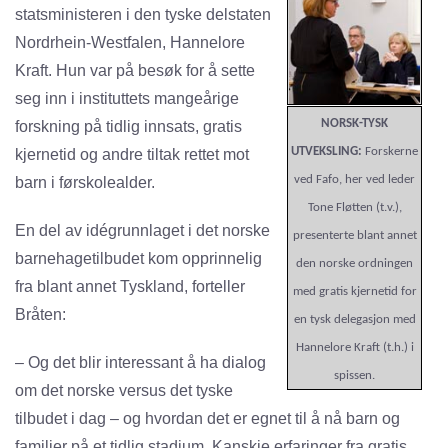
statsministeren i den tyske delstaten
Nordrhein-Westfalen, Hannelore
Kraft. Hun var på besøk for å sette
seg inn i instituttets mangeårige
NORSK-TYSK
forskning på tidlig innsats, gratis
UTVEKSLING:
Forskerne
kjernetid og andre tiltak rettet mot
ved Fafo, her ved leder
barn i førskolealder.
Tone Fløtten (t.v.),
En del av idégrunnlaget i det norske
presenterte blant annet
barnehagetilbudet kom opprinnelig
den norske ordningen
fra blant annet Tyskland, forteller
med gratis kjernetid for
Bråten:
en tysk delegasjon med
Hannelore Kraft (t.h.) i
– Og det blir interessant å ha dialog
spissen.
om det norske versus det tyske
tilbudet i dag – og hvordan det er egnet til å nå barn og
familier på et tidlig stadium. Kanskje erfaringer fra gratis