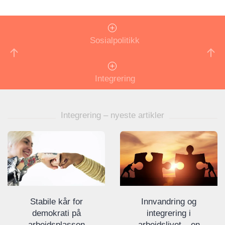
Sosialpolitikk
Integrering
Integrering – nyeste artikler
Stabile kår for
Innvandring og
demokrati på
integrering i
arbeidsplassen
arbeidslivet – en