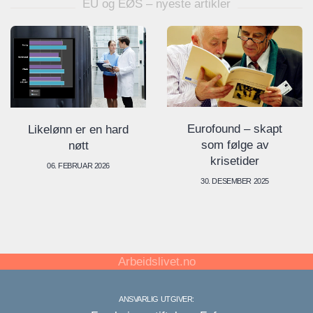
EU og EØS – nyeste artikler
Eurofound – skapt
Likelønn er en hard
som følge av
nøtt
krisetider
06. FEBRUAR 2026
30. DESEMBER 2025
Arbeidslivet.no
ANSVARLIG UTGIVER: