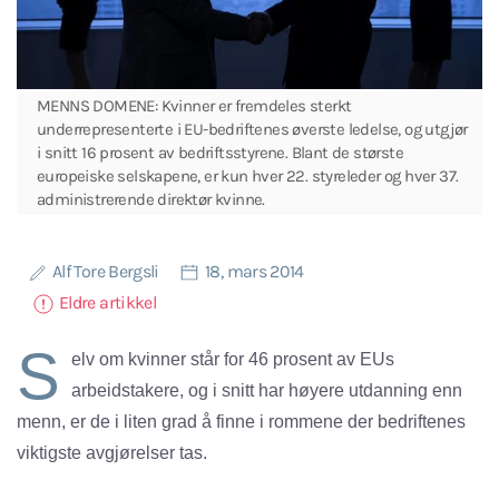
MENNS DOMENE: Kvinner er fremdeles sterkt
underrepresenterte i EU-bedriftenes øverste ledelse, og utgjør
i snitt 16 prosent av bedriftsstyrene. Blant de største
europeiske selskapene, er kun hver 22. styreleder og hver 37.
administrerende direktør kvinne.
Alf Tore Bergsli
18, mars 2014
Eldre artikkel
S
elv om kvinner står for 46 prosent av EUs
arbeidstakere, og i snitt har høyere utdanning enn
menn, er de i liten grad å finne i rommene der bedriftenes
viktigste avgjørelser tas.