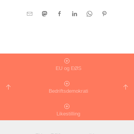
EU og EØS
Bedriftsdemokrati
Likestilling