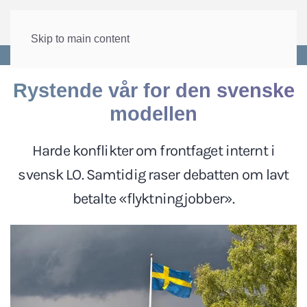
Skip to main content
Forside
>
Internasjonalt
>
EU og EØS
Rystende vår for den svenske
modellen
Harde konflikter om frontfaget internt i
svensk LO. Samtidig raser debatten om lavt
betalte «flyktningjobber».