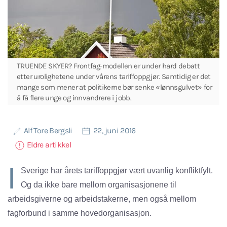
TRUENDE SKYER? Frontfag-modellen er under hard debatt
etter urolighetene under vårens tariffoppgjør. Samtidig er det
mange som mener at politikerne bør senke «lønnsgulvet» for
å få flere unge og innvandrere i jobb.
Alf Tore Bergsli
22, juni 2016
Eldre artikkel
I
Sverige har årets tariffoppgjør vært uvanlig konfliktfylt.
Og da ikke bare mellom organisasjonene til
arbeidsgiverne og arbeidstakerne, men også mellom
fagforbund i samme hovedorganisasjon.