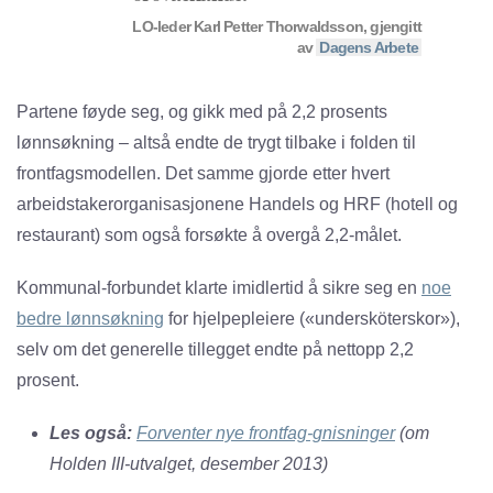
LO-leder
Karl Petter Thorwaldsson
, gjengitt
av
Dagens Arbete
Partene føyde seg, og gikk med på 2,2 prosents
lønnsøkning – altså endte de trygt tilbake i folden til
frontfagsmodellen. Det samme gjorde etter hvert
arbeidstakerorganisasjonene Handels og HRF (hotell og
restaurant) som også forsøkte å overgå 2,2-målet.
Kommunal-forbundet klarte imidlertid å sikre seg en
noe
bedre lønnsøkning
for hjelpepleiere («undersköterskor»),
selv om det generelle tillegget endte på nettopp 2,2
prosent.
Les også:
Forventer nye frontfag-gnisninger
(om
Holden III-utvalget, desember 2013)