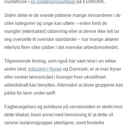
Gustafsson i
en oppfølgingsartikkel
på EurWORK.
Siden dette er de eneste jobbene mange innvandrere i de
ulike kategorier og unge kan utføre – enten fordi de
mangler (ettertraktet) utdanning eller at denne ikke lett lar
seg oversette til svenske standarder – har mange aktører
etterlyst flere slike jobber i det svenske arbeidsmarkedet.
Tilgrensende forslag, som også har vært reist i en rekke
andre land,
inkludert i Norge
og Danmark, er at man fryser
eller senker lønnsnivået i bransjer hvor ukvalifisert
arbeidskraft kan benyttes. Alternativt at disse gruppene kan
jobbe for lønn under tariff.
Fagbevegelsen og politikere på venstresiden er sterkt imot
dette tiltaket, blant annet med henvisning til at dette vil
ramme lavlønnsgrupper ytterligere, samt forsterke