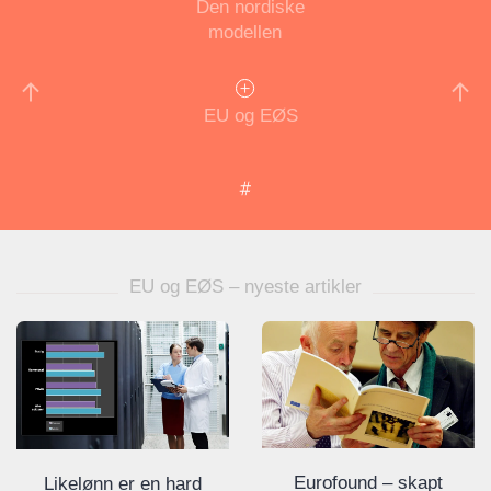
Den nordiske
modellen
EU og EØS
EU og EØS – nyeste artikler
Eurofound – skapt
Likelønn er en hard