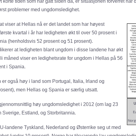
vt korte tiden som har gått siden da, er situasjonen forverret når 
ørst problemer med ungdomsledighet.
tat viser at Hellas nå er det landet som har høyest
rste kvartal i år har ledigheten økt til over 50 prosent i
ia (henholdsvis 52 prosent og 51 prosent).
dikerer at ledigheten blant ungdom i disse landene har økt
r juli måned viser en ledighetsrate for ungdom i Hellas på 56
nt i Spania.
r også høy i land som Portugal, Italia, Irland og
osent), men Hellas og Spania er særlig utsatt.
gjennomsnittlig høy ungdomsledighet i 2012 (om lag 23
U
 Sverige, Estland, og Storbritannia.
E
Norg
EU-landene Tyskland, Nederland og Østerrike seg ut med
het (under 10 prosent). Norge har tilsvarende lav ungdomsledigh