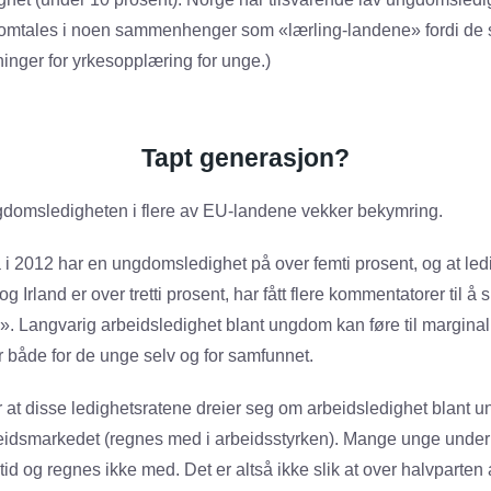
 omtales i noen sammenhenger som «lærling-landene» fordi de sk
ninger for yrkesopplæring for unge.)
Tapt generasjon?
domsledigheten i flere av EU-landene vekker bekymring.
 i 2012 har en ungdomsledighet på over femti prosent, og at led
og Irland er over tretti prosent, har fått flere kommentatorer til å
. Langvarig arbeidsledighet blant ungdom kan føre til marginali
 både for de unge selv og for samfunnet.
r at disse ledighetsratene dreier seg om arbeidsledighet blant
beidsmarkedet (regnes med i arbeidsstyrken). Mange unge under 
ltid og regnes ikke med. Det er altså ikke slik at over halvparten