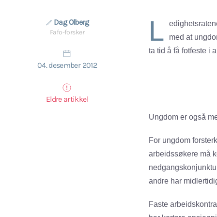
L
Dag Olberg
edighetsraten
Fafo-forsker
med at ungdom
ta tid å få fotfeste i 
04. desember 2012
Eldre artikkel
Ungdom er også mer
For ungdom forsterk
arbeidssøkere må ko
nedgangskonjunktur 
andre har midlertidi
Faste arbeidskontrak