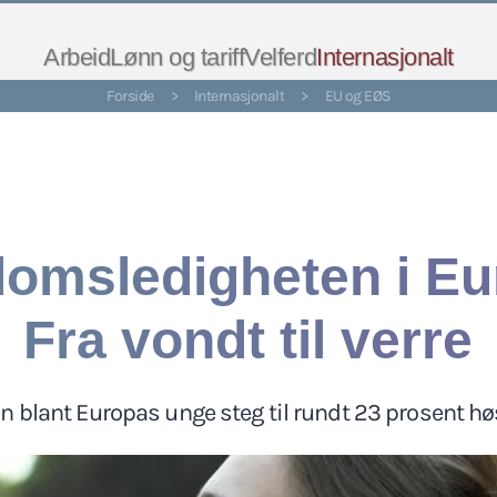
Arbeid
Lønn og tariff
Velferd
Internasjonalt
Forside
>
Internasjonalt
>
EU og EØS
omsledigheten i Eu
Fra vondt til verre
n blant Europas unge steg til rundt 23 prosent hø