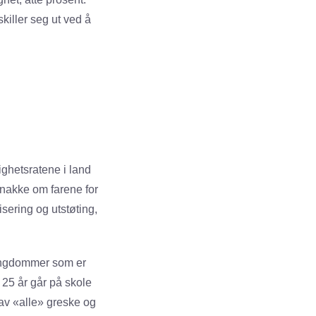
iller seg ut ved å
ighetsratene i land
 snakke om farene for
sering og utstøting,
 ungdommer som er
25 år går på skole
 av «alle» greske og