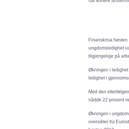
har kortere ansienn
Finanskrisa høsten 
ungdomsledighet var
tilgjengelige på ar
Økningen i ledighet 
ledighet i gjennomsn
Med den etterfølgen
nådde 22 prosent v
Økningen i ungdomsl
oversikter fra Euros