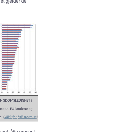
det gjelder de
NGDOMSLEDIGHET
i
uropa. EU-landene og
e.
(
klikk for full størrelse
)
et, åtte prosent.