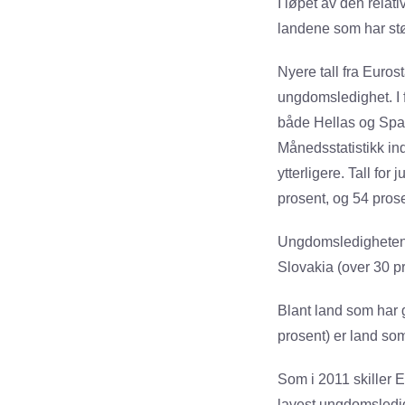
I løpet av den relati
landene som har st
Nyere tall fra Euros
ungdomsledighet. I fø
både Hellas og Span
Månedsstatistikk in
ytterligere. Tall fo
prosent, og 54 prose
Ungdomsledigheten e
Slovakia (over 30 pr
Blant land som har 
prosent) er land som
Som i 2011 skiller 
lavest ungdomsledig