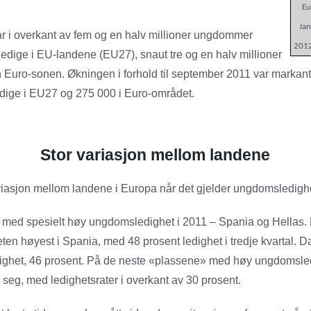
Eu
Ja
r i overkant av fem og en halv millioner ungdommer
201
ledige i EU-landene (EU27), snaut tre og en halv millioner
 Euro-sonen. Økningen i forhold til september 2011 var markan
ige i EU27 og 275 000 i Euro-området.
Stor variasjon mellom landene
ariasjon mellom landene i Europa når det gjelder ungdomsledigh
ut med spesielt høy ungdomsledighet i 2011 – Spania og Hellas. 
en høyest i Spania, med 48 prosent ledighet i tredje kvartal. 
ghet, 46 prosent. På de neste «plassene» med høy ungdomsled
 seg, med ledighetsrater i overkant av 30 prosent.