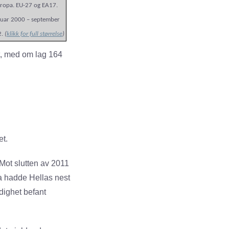
ropa. EU-27 og EA17.
nuar 2000 – september
2.
(
klikk for full størrelse
)
t, med om lag 164
et.
Mot slutten av 2011
Da hadde Hellas nest
ighet befant