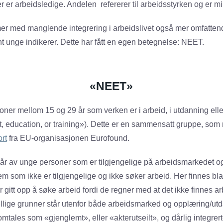
r arbeidsledige. Andelen refererer til arbeidsstyrken og er mi
er med manglende integrering i arbeidslivet også mer omfatte
nt unge indikerer. Dette har fått en egen betegnelse: NEET.
«NEET»
ner mellom 15 og 29 år som verken er i arbeid, i utdanning ell
 education, or training»). Dette er en sammensatt gruppe, som ny
rt
fra EU-organisasjonen Eurofound.
r av unge personer som er tilgjengelige på arbeidsmarkedet o
m som ikke er tilgjengelige og ikke søker arbeid. Her finnes bl
itt opp å søke arbeid fordi de regner med at det ikke finnes ar
llige grunner står utenfor både arbeidsmarked og opplæring/utd
tales som «gjenglemt», eller «akterutseilt», og dårlig integr