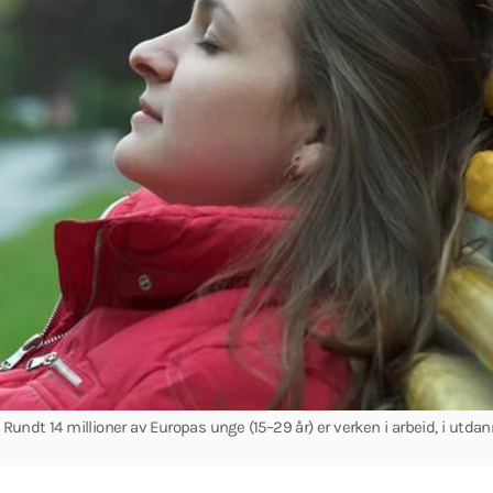
ndt 14 millioner av Europas unge (15–29 år) er verken i arbeid, i utdan