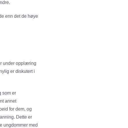
ndre.
nde enn det de høye
er under opplæring
lig er diskutert i
g som er
ant annet
beid for dem, og
anning. Dette er
erte ungdommer med