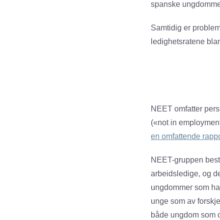
spanske ungdommer e
Samtidig er problem
ledighetsratene bla
NEET omfatter perso
(«not in employment,
en omfattende rappo
NEET-gruppen bestå
arbeidsledige, og de
ungdommer som har g
unge som av forskje
både ungdom som om