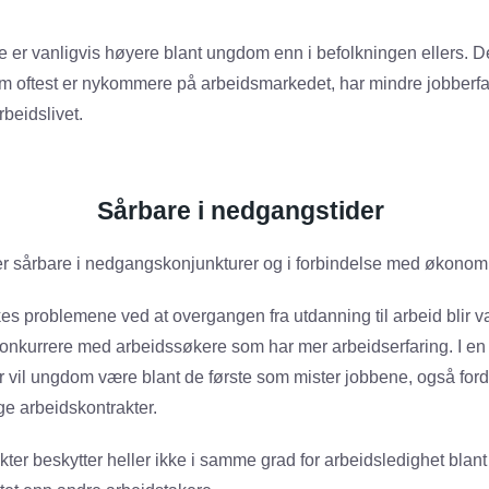
e er vanligvis høyere blant ungdom enn i befolkningen ellers.
 oftest er nykommere på arbeidsmarkedet, har mindre jobberfar
arbeidslivet.
Sårbare i nedgangstider
 sårbare i nedgangskonjunkturer og i forbindelse med økonomis
es problemene ved at overgangen fra utdanning til arbeid blir 
nkurrere med arbeidssøkere som har mer arbeidserfaring. I en
vil ungdom være blant de første som mister jobbene, også fordi
ge arbeidskontrakter.
ter beskytter heller ikke i samme grad for arbeidsledighet blan