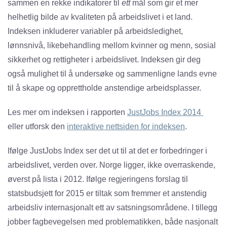
sammen en rekke indikatorer til
ett
mål som gir et mer
helhetlig bilde av kvaliteten på arbeidslivet i et land.
Indeksen inkluderer variabler på arbeidsledighet,
lønnsnivå, likebehandling mellom kvinner og menn, sosial
sikkerhet og rettigheter i arbeidslivet. Indeksen gir deg
også mulighet til å undersøke og sammenligne lands evne
til å skape og opprettholde anstendige arbeidsplasser.
Les mer om indeksen i rapporten
JustJobs Index 2014
eller utforsk den
interaktive nettsiden for indeksen
.
Ifølge JustJobs Index ser det ut til at det er forbedringer i
arbeidslivet, verden over. Norge ligger, ikke overraskende,
øverst på lista i 2012. Ifølge regjeringens forslag til
statsbudsjett for 2015 er tiltak som fremmer et anstendig
arbeidsliv internasjonalt ett av satsningsområdene. I tillegg
jobber fagbevegelsen med problematikken, både nasjonalt