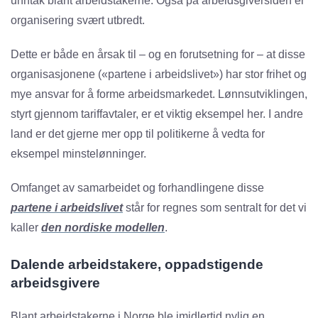
unntak blant arbeidstakerne. Også på arbeidsgiversiden er
organisering svært utbredt.
Dette er både en årsak til – og en forutsetning for – at disse
organisasjonene («partene i arbeidslivet») har stor frihet og
mye ansvar for å forme arbeidsmarkedet. Lønnsutviklingen,
styrt gjennom tariffavtaler, er et viktig eksempel her. I andre
land er det gjerne mer opp til politikerne å vedta for
eksempel minstelønninger.
Omfanget av samarbeidet og forhandlingene disse
partene i arbeidslivet
står for regnes som sentralt for det vi
kaller
den nordiske modellen
.
Dalende arbeidstakere, oppadstigende
arbeidsgivere
Blant arbeidstakerne i Norge ble imidlertid nylig en