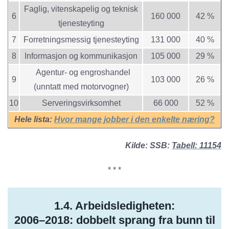
Faglig, vitenskapelig og teknisk
6
160 000
42 %
tjenesteyting
7
Forretningsmessig tjenesteyting
131 000
40 %
8
Informasjon og kommunikasjon
105 000
29 %
Agentur- og engroshandel
9
103 000
26 %
(unntatt med motorvogner)
10
Serveringsvirksomhet
66 000
52 %
Hele lista:
Hvor mange jobber i den enkelte næring?
Kilde: SSB:
Tabell: 11154
* * *
1.4. Arbeidsledigheten:
2006–2018: dobbelt sprang fra bunn til