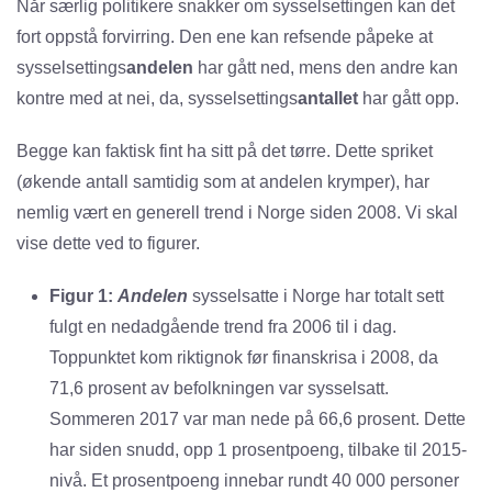
Når særlig politikere snakker om sysselsettingen kan det
fort oppstå forvirring. Den ene kan refsende påpeke at
sysselsettings
andelen
har gått ned, mens den andre kan
kontre med at nei, da, sysselsettings
antallet
har gått opp.
Begge kan faktisk fint ha sitt på det tørre. Dette spriket
(økende antall samtidig som at andelen krymper), har
nemlig vært en generell trend i Norge siden 2008. Vi skal
vise dette ved to figurer.
Figur 1:
Andelen
sysselsatte i Norge har totalt sett
fulgt en nedadgående trend fra 2006 til i dag.
Toppunktet kom riktignok før finanskrisa i 2008, da
71,6 prosent av befolkningen var sysselsatt.
Sommeren 2017 var man nede på 66,6 prosent. Dette
har siden snudd, opp 1 prosentpoeng, tilbake til 2015-
nivå. Et prosentpoeng innebar rundt 40 000 personer